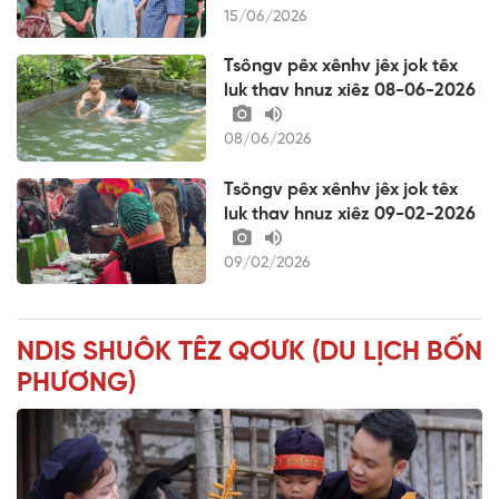
15/06/2026
Tsôngv pêx xênhv jêx jok têx
luk thav hnuz xiêz 08-06-2026
08/06/2026
Tsôngv pêx xênhv jêx jok têx
luk thav hnuz xiêz 09-02-2026
09/02/2026
NDIS SHUÔK TÊZ QƠƯK (DU LỊCH BỐN
PHƯƠNG)