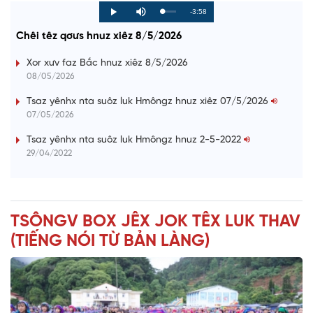
R
-3:58
L
P
P
M
o
r
l
u
a
o
a
t
e
Chêi têz qơưs hnuz xiêz 8/5/2026
d
g
y
e
e
r
d
e
m
:
s
Xor xưv faz Bắc hnuz xiêz 8/5/2026
0
s
%
:
a
08/05/2026
0
%
i
Tsaz yênhx nta suôz luk Hmôngz hnuz xiêz 07/5/2026
07/05/2026
n
i
Tsaz yênhx nta suôz luk Hmôngz hnuz 2-5-2022
29/04/2022
n
g
T
TSÔNGV BOX JÊX JOK TÊX LUK THAV
i
(TIẾNG NÓI TỪ BẢN LÀNG)
m
e