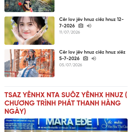
Cêr lov jêv hnuz ciêz hnuz 12-
7-2026
11/07/2026
Cêr lov jêv hnuz ciêz hnuz xiêz
5-7-2026
05/07/2026
TSAZ YÊNHX NTA SUÔZ YÊNHX HNUZ (
CHƯƠNG TRÌNH PHÁT THANH HÀNG
NGÀY)