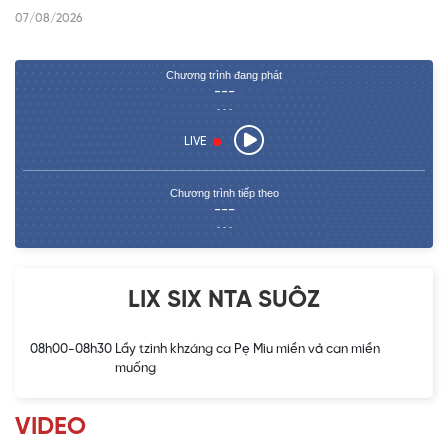
07/08/2026
Chương trình đang phát
---
- - -
LIVE
Chương trình tiếp theo
---
- - -
LIX SIX NTA SUÔZ
08h00-08h30
Lầy tzình khzáng ca Pẹ Mìu miền vả can miền
muống
VIDEO