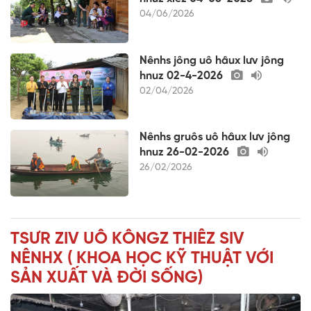
04/06/2026
Nênhs jông uô hâux lưv jông
hnuz 02-4-2026
02/04/2026
Nênhs gruôs uô hâux lưv jông
hnuz 26-02-2026
26/02/2026
TSƯR ZIV UÔ KÔNGZ THIÊZ SIV
NÊNHX ( KHOA HỌC KỸ THUẬT VỚI
SẢN XUẤT VÀ ĐỜI SỐNG)