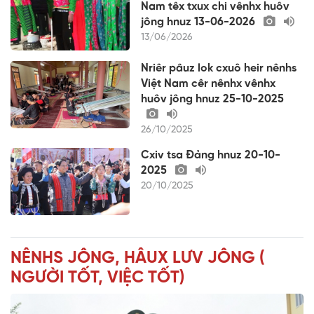
Nam têx txux chi vênhx huôv
jông hnuz 13-06-2026
13/06/2026
Nriêr pâuz lok cxuô heir nênhs
Việt Nam cêr nênhx vênhx
huôv jông hnuz 25-10-2025
26/10/2025
Cxiv tsa Đảng hnuz 20-10-
2025
20/10/2025
NÊNHS JÔNG, HÂUX LƯV JÔNG (
NGƯỜI TỐT, VIỆC TỐT)