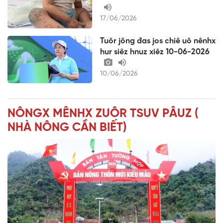
17/06/2026
Tuôr jông đas jos chiê uô nênhx
hur siêz hnuz xiêz 10-06-2026
10/06/2026
NÔNGX MÊNHX ZUÔR TSUV PÂUZ (
NHÀ NÔNG CẦN BIẾT)