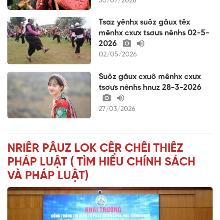
30/07/2026
Tsaz yênhx suôz gâux têx
mênhx cxưx tsơưs nênhs 02-5-
2026
02/05/2026
Suôz gâux cxuô mênhx cxưx
tsơưs nênhs hnuz 28-3-2026
27/03/2026
NRIÊR PÂUZ LOK CÊR CHÊI THIÊZ
PHÁP LUẬT ( TÌM HIỂU CHÍNH SÁCH
VÀ PHÁP LUẬT)