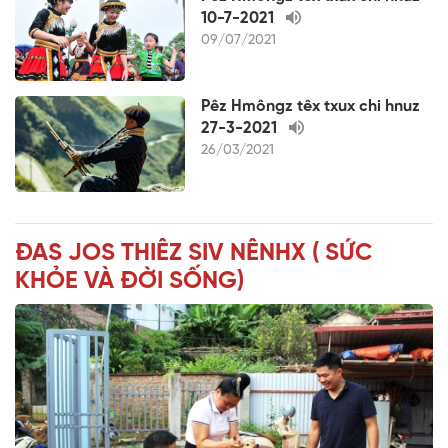
10-7-2021
09/07/2021
Pêz Hmôngz têx txux chi hnuz
27-3-2021
26/03/2021
ĐAS JOS THIÊZ SIV NÊNHX ( SỨC
KHỎE VÀ ĐỜI SỐNG)