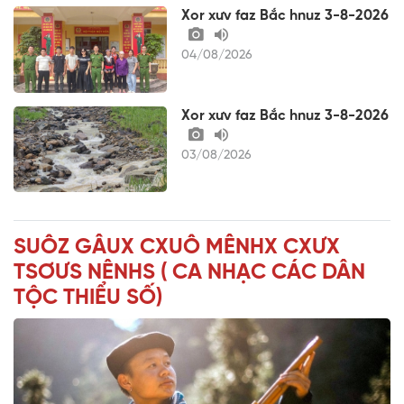
Xor xưv faz Bắc hnuz 3-8-2026
04/08/2026
Xor xưv faz Bắc hnuz 3-8-2026
03/08/2026
SUÔZ GÂUX CXUÔ MÊNHX CXƯX
TSƠƯS NÊNHS ( CA NHẠC CÁC DÂN
TỘC THIỂU SỐ)