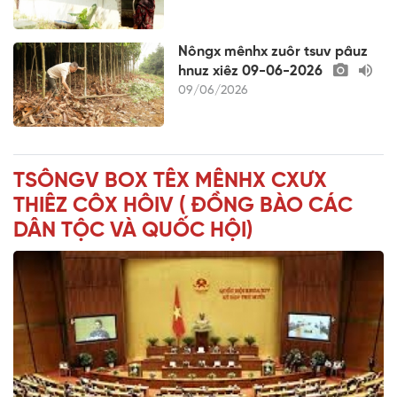
Nôngx mênhx zuôr tsuv pâuz
hnuz xiêz 09-06-2026
09/06/2026
TSÔNGV BOX TÊX MÊNHX CXƯX
THIÊZ CÔX HÔIV ( ĐỒNG BÀO CÁC
DÂN TỘC VÀ QUỐC HỘI)