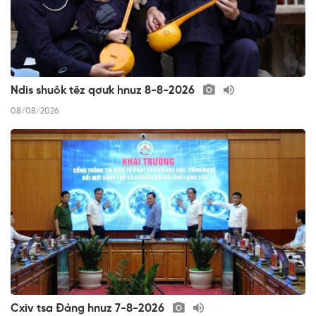
Ndis shuôk têz qơưk hnuz 8-8-2026
08/08/2026
Cxiv tsa Đảng hnuz 7-8-2026