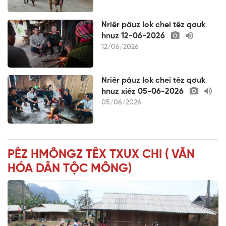
Nriêr pâuz lok chei têz qơưk
hnuz 12-06-2026
12/06/2026
Nriêr pâuz lok chei têz qơưk
hnuz xiêz 05-06-2026
05/06/2026
PÊZ HMÔNGZ TÊX TXUX CHI ( VĂN
HÓA DÂN TỘC MÔNG)