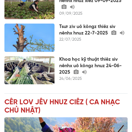
nênhx hnuz xiêz 09-09-2025
09/09/2025
Tsưr ziv uô kôngz thiêz siv
nênhx hnuz 22-7-2025
22/07/2025
Khoa học kỹ thuật thiêz siv
nênhx uô kôngz hnuz 24-06-
2025
24/06/2025
CÊR LOV JÊV HNUZ CIÊZ ( CA NHẠC
CHỦ NHẬT)