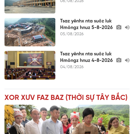
06/08/2026
Tsaz yênhx nta suôz luk
Hmôngz hnuz 5-8-2026
05/08/2026
Tsaz yênhx nta suôz luk
Hmôngz hnuz 4-8-2026
04/08/2026
XOR XƯV FAZ BAZ (THỜI SỰ TÂY BẮC)