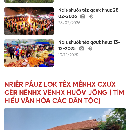
Ndis shuôs têz qơưk hnuz 28-
02-2026
28/02/2026
Ndis shuôk têz qơưk hnuz 13-
12-2025
13/12/2025
NRIÊR PÂUZ LOK TÊX MÊNHX CXƯX
CÊR NÊNHX VÊNHX HUÔV JÔNG ( TÌM
HIỂU VĂN HÓA CÁC DÂN TỘC)