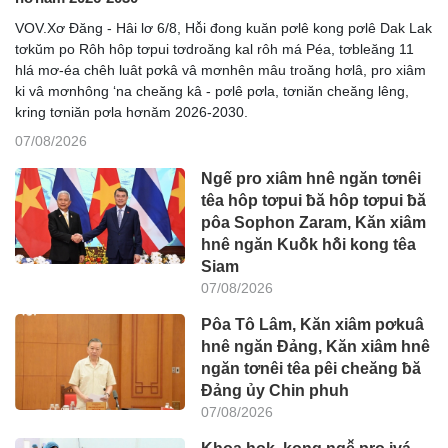
VOV.Xơ Đăng - Hâi lơ 6/8, Hô̆i đong kuăn pơlê kong pơlê Dak Lak
tơkŭm po Rôh hôp tơpui tơdroăng kal rôh má Péa, tơbleăng 11
hlá mơ-éa chêh luât pơkâ vâ mơnhên mâu troăng hơlâ, pro xiâm
ki vâ mơnhông ‘na cheăng kâ - pơlê pơla, tơniăn cheăng lêng,
kring tơniăn pơla hơnăm 2026-2030.
07/08/2026
Ngế pro xiâm hnê ngăn tơnêi
têa hôp tơpui ƀă hôp tơpui ƀă
pôa Sophon Zaram, Kăn xiâm
hnê ngăn Kuô̆k hô̆i kong têa
Siam
07/08/2026
Pôa Tô Lâm, Kăn xiâm pơkuâ
hnê ngăn Đảng, Kăn xiâm hnê
ngăn tơnêi têa pêi cheăng ƀă
Đảng ủy Chin phuh
07/08/2026