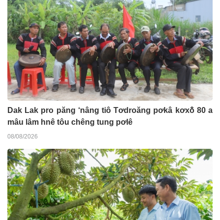
Dak Lak pro păng ‘nâng tiô Tơdroăng pơkâ kơxô̆ 80 a
mâu lâm hnê tôu chêng tung pơlê
08/08/2026