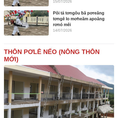
15/07/2026
Pôi tá tơngôu ƀă pơreăng
tơngê lo mơheăm apoăng
rơnó mêi
14/07/2026
THÔN PƠLÊ NẾO (NÔNG THÔN
MỚI)