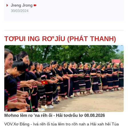
i
Jreng Jrong
30/03/2024
d
e
TƠPUI ING RƠ’JÍU (PHÁT THANH)
o
Mơhno lĕm ro 'na rêh ối - Hâi tơdrốu lơ 08.08.2026
VOV.Xơ Đăng - Ivá rêh ối túa lĕm tro rôh nah a Hâi xah hêi Túa