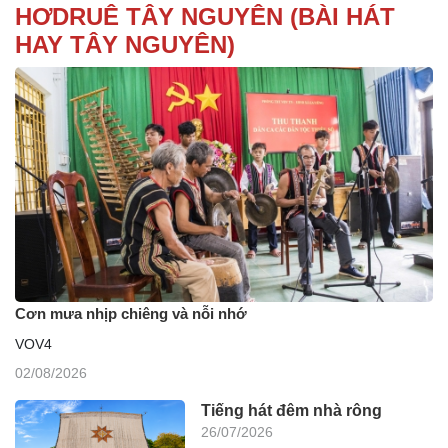
HƠDRUÊ TÂY NGUYÊN (BÀI HÁT
HAY TÂY NGUYÊN)
Cơn mưa nhịp chiêng và nỗi nhớ
VOV4
02/08/2026
Tiếng hát đêm nhà rông
26/07/2026