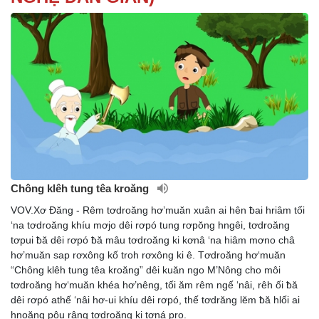
Chông klêh tung têa kroăng
VOV.Xơ Đăng - Rêm tơdroăng hơ’muăn xuân ai hên ƀai hriâm tối
‘na tơdroăng khíu mơjo dêi rơpó tung rơpŏng hngêi, tơdroăng
tơpui ƀă dêi rơpó ƀă mâu tơdroăng ki kơnâ ‘na hiâm mơno châ
hơ’muăn sap rơxông kố troh rơxông ki ê. Tơdroăng hơ‘muăn
“Chông klêh tung têa kroăng” dêi kuăn ngo M’Nông cho môi
tơdroăng hơ‘muăn khéa hơ’nêng, tối ăm rêm ngế ‘nâi, rêh ối ƀă
dêi rơpó athế ‘nâi hơ-ui khíu dêi rơpó, thế tơdrăng lĕm ƀă hlối ai
hnoăng pôu râng tơdroăng ki tơná pro.