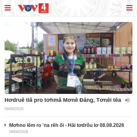
Hơdruê tiâ pro tơhmâ Mơnê Đảng, Tơnêi têa
08/08/2026
Mơhno lĕm ro 'na rêh ối - Hâi tơdrốu lơ 08.08.2026
08/08/2026