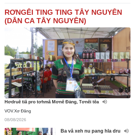
RƠNGÊI TING TING TÂY NGUYÊN
(DÂN CA TÂY NGUYÊN)
Hơdruê tiâ pro tơhmâ Mơnê Đảng, Tơnêi têa
VOV.Xơ Đăng
08/08/2026
Ba vâ xeh nu pang hla dru