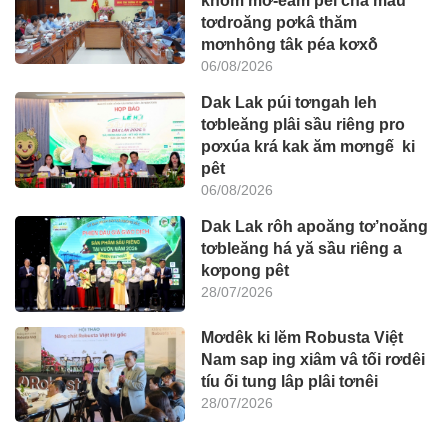
khŏm mơ-eăm pêi châ mâu
tơdroăng pơkâ thăm
mơnhông tâk péa kơxô̆
06/08/2026
Dak Lak púi tơngah leh
tơbleăng plâi sầu riêng pro
pơxúa krá kak ăm mơngế ki
pêt
06/08/2026
Dak Lak rôh apoăng tơ’noăng
tơbleăng há yă sầu riêng a
kơpong pêt
28/07/2026
Mơdêk ki lĕm Robusta Việt
Nam sap ing xiâm vâ tối rơdêi
tíu ối tung lâp plâi tơnêi
28/07/2026