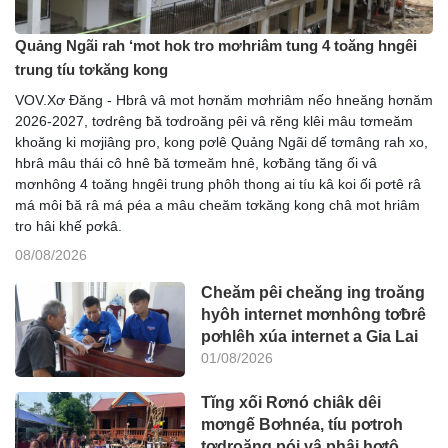
Quảng Ngãi rah ‘mot hok tro mơhriâm tung 4 toăng hngêi
trung tíu tơkăng kong
VOV.Xơ Đăng - Hbrâ vâ mot hơnăm mơhriâm nếo hneăng hơnăm
2026-2027, tơdrêng ƀă tơdroăng pêi vâ rĕng klêi mâu tơmeăm
khoăng ki mơjiâng pro, kong pơlê Quảng Ngãi dế tơmâng rah xo,
hbrâ mâu thái cô hnê ƀă tơmeăm hnê, kơƀăng tăng ối vâ
mơnhông 4 toăng hngêi trung phôh thong ai tíu kâ koi ối pơtê râ
má môi ƀă râ má péa a mâu cheăm tơkăng kong châ mot hriâm
tro hâi khế pơkâ.
08/08/2026
Cheăm pêi cheăng ing troăng
hyôh internet mơnhông tơƀrê
pơhlêh xúa internet a Gia Lai
01/08/2026
Tĭng xối Rơnó chiâk dêi
mơngế Bơhnéa, tíu pơtroh
tơdroăng pói vâ phâi hơtô,