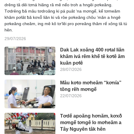
drêng tâ dêi tơná hiăng râ mê nếo troh a hngêi pơkeăng.
Tơdrêng ƀă mâu tơdroăng ki pá puât ‘na mơngế, kế tơmeăm
khăm pơlât ƀă kơxô̆ liăn ki vâ rôe pơkeăng chôu ‘măn a hngê
pơkeăng cheăm, ing mê kô tơ’lêi pro pơreăng thăm rế xông tâ tú
hên.
29/07/2026
Dak Lak xoăng 400 rơtal liăn
khăm ivá rêm khế tê kơtê ăm
kuăn pơlê
28/07/2026
Mâu kơto mơheăm “kơnía”
tŏng rêh mơngế
22/07/2026
Tơdế apoăng hơnăm, kơxô̆
mơngế tơngê lo mơheăm a
Tây Nguyên tâk hên