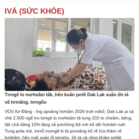
IVÁ (SỨC KHỎE)
Tơngê lo mơheăm tâk, hên kuăn pơlê Dak Lak xuân ôh tá
vâ tơmâng, tơngôu
VOV.Xơ Đăng - Ing apoăng hơnăm 2026 troh nôkố, Dak Lak ai vâ
chê 2.500 ngế tro tơngê lo mơheăm tâ tung 102 to cheăm, bêng,
tâk châ dâng 10% tâng vâ pơchông ƀă roh kố dêi hơnăm nah.
Tung pơla mê, kơxô̆ mơngế ki tâ pơreăng kố rế hía thăm rế
kơdrâm, hên ngế xuân ối tơngôu, ôh tá vâ rĕng khăm pơlât,