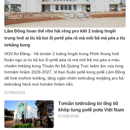
Lâm Đồng hnan thế rêm hâi rĕng pro klêi 2 toăng hngêi
trung hnê ai tíu kâ koi ối pơtê péa râ má môi ƀă má péa a tíu
tơkăng kong
VOV.Xơ Đăng - Vâ tơniăn 2 toăng hngêi trung Phôh thong hnê
Kuăn ngo ai tíu kâ koi ối pơtê péa râ má môi ƀă má péa a mâu
cheăm tơkăng kong Thuận An ƀă Quảng Trực teăm ăm xúa tung
hơmăm hriâm 2026-2027, Vi ƀan Kuăn pơlê kong pơlê Lâm Đồng
dế hnê mơhno kơtăng, tăng ngăn nhên tơdroăng mơjiâng pro ƀă
tơdroăng hbrâ mot hơnăm hriâm nếo.
07/08/2026
Tơniăn tơdroăng loi tĭng tiô
khôp tung pơlê pơla Việt Nam
07/08/2026