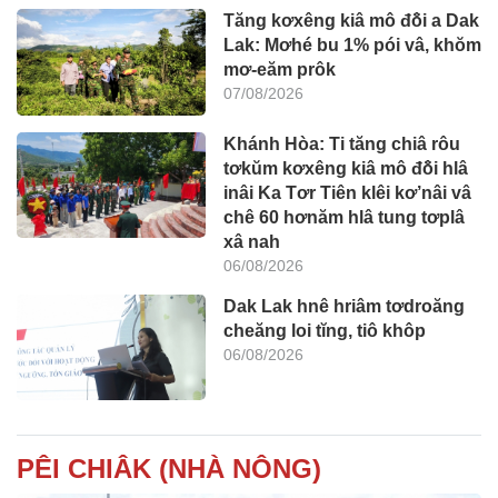
Tăng kơxêng kiâ mô đô̆i a Dak
Lak: Mơhé bu 1% pói vâ, khŏm
mơ-eăm prôk
07/08/2026
Khánh Hòa: Ti tăng chiâ rôu
tơkŭm kơxêng kiâ mô đô̆i hlâ
inâi Ka Tơr Tiên klêi kơ’nâi vâ
chê 60 hơnăm hlâ tung tơplâ
xâ nah
06/08/2026
Dak Lak hnê hriâm tơdroăng
cheăng loi tĭng, tiô khôp
06/08/2026
PÊI CHIÂK (NHÀ NÔNG)