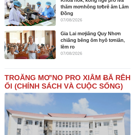
Khoa hok, kong ngê̆ pro ivá
thăm mơnhông tơƀrê ăm Lâm
Đồng
07/08/2026
Gia Lai mơjiâng Quy Nhơn
chiâng bêng ôm hyô tơniăn,
lĕm ro
07/08/2026
TROĂNG MƠ’NO PRO XIÂM ɃĂ RÊH
ỐI (CHÍNH SÁCH VÀ CUỘC SỐNG)