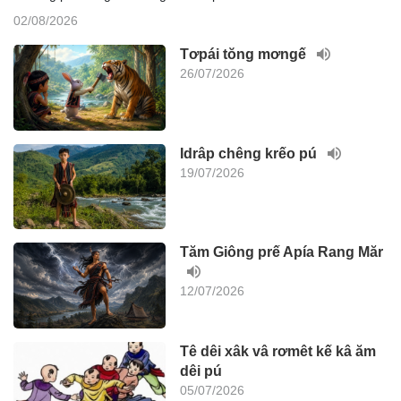
02/08/2026
Tơpái tŏng mơngế
26/07/2026
Idrâp chêng krếo pú
19/07/2026
Tăm Giông prế Apía Rang Măr
12/07/2026
Tê dêi xâk vâ rơmêt kế kâ ăm
dêi pú
05/07/2026