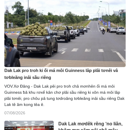
Dak Lak pro troh ki ối má môi Guinness lâp plâi tơnêi vâ
tơbleăng inâi sầu riêng
VOV.Xơ Đăng - Dak Lak pêi pro troh châ mơnhên ối má môi
Guinness ƀă khu rơxế kân chơ plâi sầu riêng ki xŏn má môi lâp
plâi tơnêi, pro chôu pâ tung tơdroăng tơbleăng inâi sầu riêng Dak
Lak tê ăm kong têa ê.
07/08/2026
Dak Lak mơdêk rĕng ‘no liăn,