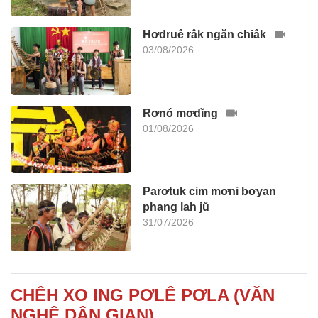
Hơdruê râk ngăn chiâk
03/08/2026
Rơnó mơdĭng
01/08/2026
Parơtuk cim mơni bơyan
phang lah jŭ
31/07/2026
CHÊH XO ING PƠLÊ PƠLA (VĂN
NGHỆ DÂN GIAN)