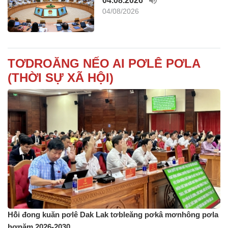
04.08.2026
04/08/2026
TƠDROĂNG NẾO AI PƠLÊ PƠLA
(THỜI SỰ XÃ HỘI)
Hô̆i đong kuăn pơlê Dak Lak tơbleăng pơkâ mơnhông pơla
hơnăm 2026-2030