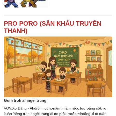
PRO PƠRO (SÂN KHẤU TRUYỀN
THANH)
Gum troh a hngêi trung
VOV.Xơ Đăng - Ahdrối mot hơnăm hriâm nếo, tơdroăng sôk ro
kuăn ‘nĕng troh hngêi trung đi đo prôk rơtế tơdroăng ki tô tuăn