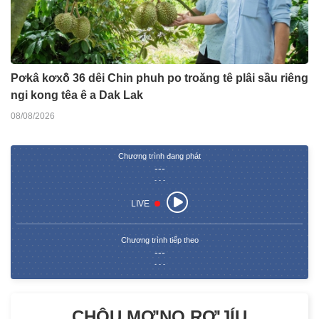
Pơkâ kơxô̆ 36 dêi Chin phuh po troăng tê plâi sầu riêng
ngi kong têa ê a Dak Lak
08/08/2026
Chương trình đang phát
---
- - -
LIVE
Chương trình tiếp theo
---
- - -
CHÔU MƠ'NO RƠ'JÍU