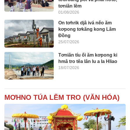
tơniăn lĕm
01/08/2026
On tơhrik djâ ivá nếo ăm
kơpong tơkăng kong Lâm
Đồng
25/07/2026
Tơniăn tíu ối ăm kơpong ki
hmâ tro têa lân lu a Ia Hliao
18/07/2026
MƠHNO TÚA LĔM TRO (VĂN HÓA)