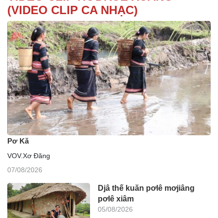
(VIDEO CLIP CA NHẠC)
Pơ Kă
VOV.Xơ Đăng
07/08/2026
Djâ thế kuăn pơlê mơjiâng
pơlê xiâm
05/08/2026