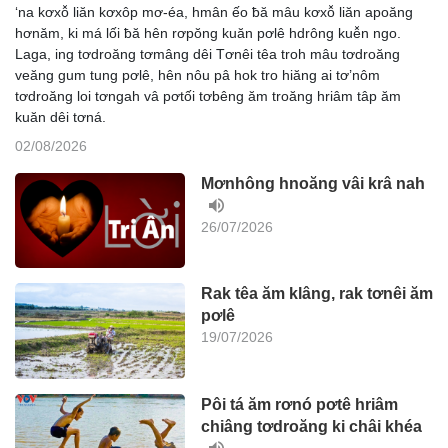
‘na kơxô̆ liăn kơxôp mơ-éa, hmân ếo ƀă mâu kơxô̆ liăn apoăng
hơnăm, ki má lối ƀă hên rơpŏng kuăn pơlê hdrông kuê̆n ngo.
Laga, ing tơdroăng tơmâng dêi Tơnêi têa troh mâu tơdroăng
veăng gum tung pơlê, hên nôu pâ hok tro hiăng ai tơ’nôm
tơdroăng loi tơngah vâ pơtối tơbêng ăm troăng hriâm tâp ăm
kuăn dêi tơná.
02/08/2026
Mơnhông hnoăng vâi krâ nah
26/07/2026
Rak têa ăm klâng, rak tơnêi ăm
pơlê
19/07/2026
Pôi tá ăm rơnó pơtê hriâm
chiâng tơdroăng ki châi khéa