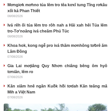
Mơngiơk mơhno túa lĕm tro têa kơxĭ tung Tĭng rơkâu
xối ká Phan Thiết
08/08/2026
Ivá rêh ối túa lĕm tro rôh nah a Hâi xah hêi Túa lĕm
tro-Tơ’noăng ivá cheăm Phú Túc
08/08/2026
Khoa hok, kong ngê̆ pro ivá thăm mơnhông tơƀrê ăm
Lâm Đồng
07/08/2026
Gia Lai mơjiâng Quy Nhơn chiâng bêng ôm hyô
tơniăn, lĕm ro
07/08/2026
Kăn xiâm hnê ngăn Kuô̆k hô̆i tơdah Kăn teăng mâ
Mih a Việt Nam
07/08/2026