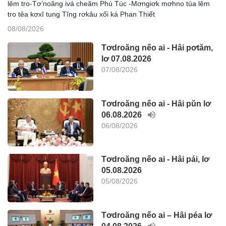
lĕm tro-Tơ’noăng ivá cheăm Phú Túc -Mơngiơk mơhno túa lĕm
tro têa kơxĭ tung Tĭng rơkâu xối ká Phan Thiết
08/08/2026
Tơdroăng nếo ai - Hâi pơtăm,
lơ 07.08.2026
07/08/2026
Tơdroăng nếo ai - Hâi pŭn lơ
06.08.2026
06/08/2026
Tơdroăng nếo ai - Hâi pái, lơ
05.08.2026
05/08/2026
Tơdroăng nếo ai – Hâi péa lơ