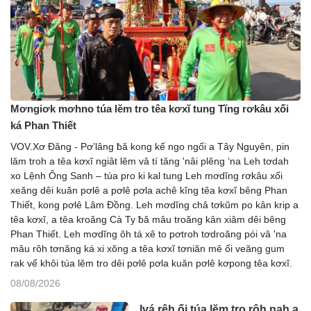
Mơngiơk mơhno túa lĕm tro têa kơxĭ tung Tĭng rơkâu xối
ká Phan Thiết
VOV.Xơ Đăng - Pơ’lâng ƀă kong kế ngo ngối a Tây Nguyên, pin
lăm troh a têa kơxĭ ngiât lĕm vâ tí tăng 'nâi plĕng ‘na Leh tơdah
xo Lệnh Ông Sanh – túa pro ki kal tung Leh mơdĭng rơkâu xối
xeăng dêi kuăn pơlê a pơlê pơla achê kĭng têa kơxĭ bêng Phan
Thiết, kong pơlê Lâm Đồng. Leh mơdĭng châ tơkŭm po kân krip a
têa kơxĭ, a têa kroăng Cà Ty ƀă mâu troăng kân xiâm dêi bêng
Phan Thiết. Leh mơdĭng ôh tá xê to pơtroh tơdroăng pói vâ 'na
mâu rôh tơnăng ká xi xŏng a têa kơxĭ tơniăn mê ối veăng gum
rak vế khôi túa lĕm tro dêi pơlê pơla kuăn pơlê kơpong têa kơxĭ.
08/08/2026
Ivá rêh ối túa lĕm tro rôh nah a