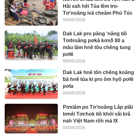
Hâi xah hêi Túa lĕm tro-
Tơ’noăng ivá cheăm Phú Túc
08/08/2026
Dak Lak pro păng ‘nâng tiô
Tơdroăng pơkâ kơxô̆ 80 a
mâu lâm hnê tôu chêng tung
pơlê
08/08/2026
Dak Lak hnê tŏn chêng koăng
ƀă hnê túa ki pro ôm hyô pơlê
pơla
04/08/2026
Pơxiâm po Tơ’noăng Lâp plâi
tơnêi Tơchok tiô khôi vâi krâ
nah Việt Nam rôh má IX
04/08/2026