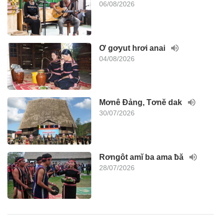
06/08/2026
Ơ gơyut hrơi anai
04/08/2026
Mơnê Đảng, Tơnĕ dak
30/07/2026
Rơngôt amĭ ba ama ƀă
28/07/2026