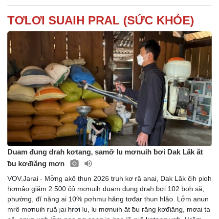
TƠLƠI SUAIH PRAL (SỨC KHỎE)
Duam đung drah kơtang, samơ̆ lu mơnuih ƀơi Dak Lăk ăt
ƀu kơđiăng mơn
VOV.Jarai - Mơ̆ng akŏ thun 2026 truh kơ ră anai, Dak Lăk čih pioh
hơmâo giăm 2.500 čô mơnuih duam đung drah ƀơi 102 boh să,
phường, đĭ năng ai 10% pơhmu hăng tơđar thun hlâo. Lơ̆m anun
mrô mơnuih ruă jai hrơi lu, lu mơnuih ăt ƀu răng kơđiăng, mơai ta