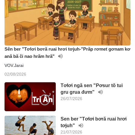
Sên ber "Tơlơi bơră ruai hrơi tơjuh-"Prăp rơmet gơnam kơ
ană bă či nao hrăm hră"
VOV.Jarai
02/08/2026
Tơlơi ngă sen "Pơsur tŏ tui
gru grua đưm"
26/07/2026
Sen ber "Tơlơi bơră ruai hrơi
tơjuh"
21/07/2026