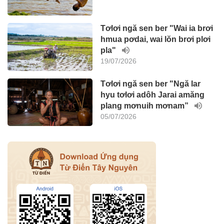
Tơlơi ngă sen ber "Wai ia brơi
hmua pơdai, wai lŏn brơi plơi
pla"
19/07/2026
Tơlơi ngă sen ber "Ngă lar
hyu tơlơi adôh Jarai amăng
plang mơnuih mơnam”
05/07/2026