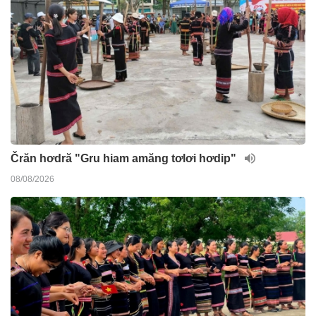
Črăn hơdră "Gru hiam amăng tơlơi hơdip"
08/08/2026