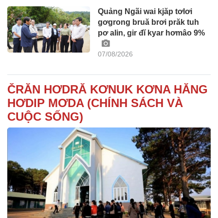
Quảng Ngãi wai kjăp tơlơi
gơgrong bruă brơi prăk tuh
pơ alin, gir đĭ kyar hơmâo 9%
07/08/2026
ČRĂN HƠDRĂ KƠNUK KƠNA HĂNG
HƠDIP MƠDA (CHÍNH SÁCH VÀ
CUỘC SỐNG)