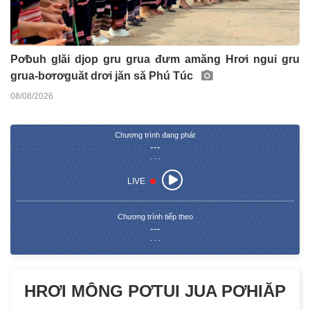
Pơƀuh glăi djop gru grua đưm amăng Hrơi ngui gru
grua-bơrơguăt drơi jăn să Phú Túc
08/08/2026
Chương trình đang phát
---
- - -
LIVE
Chương trình tiếp theo
---
- - -
HRƠI MÔNG PƠTUI JUA PƠHIĂP