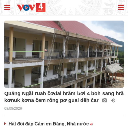
Quảng Ngãi ruah čơđai hrăm ƀơi 4 boh sang hră
kơnuk kơna čem rông pơ guai dêh čar
08/08/2026
Hát đối đáp Cảm ơn Đảng, Nhà nước