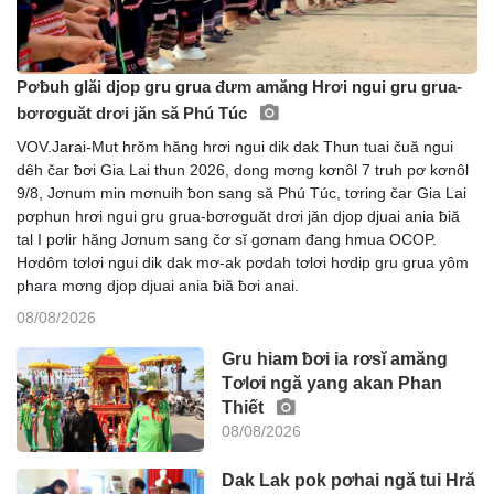
Pơƀuh glăi djop gru grua đưm amăng Hrơi ngui gru grua-
bơrơguăt drơi jăn să Phú Túc
VOV.Jarai-Mut hrŏm hăng hrơi ngui dik dak Thun tuai čuă ngui
dêh čar ƀơi Gia Lai thun 2026, dong mơng kơnôl 7 truh pơ kơnôl
9/8, Jơnum min mơnuih ƀon sang să Phú Túc, tơring čar Gia Lai
pơphun hrơi ngui gru grua-bơrơguăt drơi jăn djop djuai ania ƀiă
tal I pơlir hăng Jơnum sang čơ sĭ gơnam đang hmua OCOP.
Hơdôm tơlơi ngui dik dak mơ-ak pơdah tơlơi hơdip gru grua yôm
phara mơng djop djuai ania ƀiă ƀơi anai.
08/08/2026
Gru hiam ƀơi ia rơsĭ amăng
Tơlơi ngă yang akan Phan
Thiết
08/08/2026
Dak Lak pok pơhai ngă tui Hră