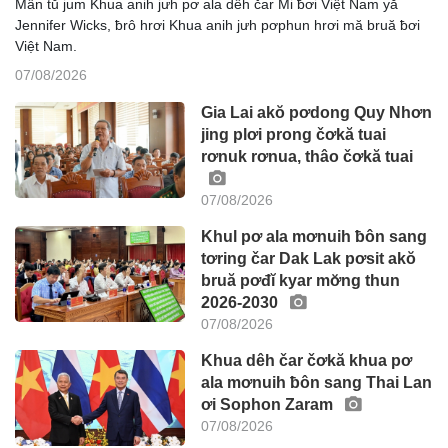
Mẫn tŭ jum Khua anih jưh pơ ala dêh čar Mi ƀơi Việt Nam yă
Jennifer Wicks, ƀrô hrơi Khua anih jưh pơphun hrơi mă bruă ƀơi
Việt Nam.
07/08/2026
Gia Lai akŏ pơdong Quy Nhơn
jing plơi prong čơkă tuai
rơnuk rơnua, thâo čơkă tuai
07/08/2026
Khul pơ ala mơnuih ƀôn sang
tơring čar Dak Lak pơsit akŏ
bruă pơđĭ kyar mơ̆ng thun
2026-2030
07/08/2026
Khua dêh čar čơkă khua pơ
ala mơnuih ƀôn sang Thai Lan
ơi Sophon Zaram
07/08/2026