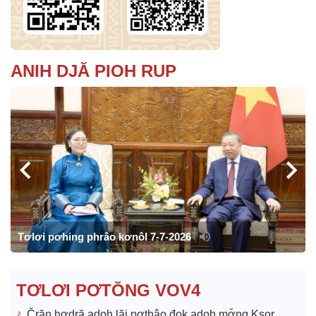
ANIH DJĂ PIOH RUP
Tơlơi pơhing phrâo kơnôl 7-7-2026
TƠLƠI PƠTŎNG VOV4
Črăn hơdră adoh lăi pơthâo đok adoh mơ̆ng Ksor