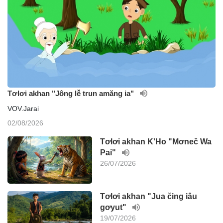
Tơlơi akhan "Jông lê̆ trun amăng ia"
VOV.Jarai
02/08/2026
Tơlơi akhan K'Ho "Mơneč Wa
Pai"
26/07/2026
Tơlơi akhan "Jua čing iâu
gơyut"
19/07/2026