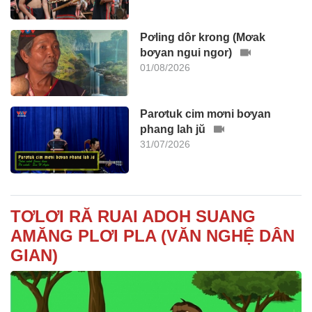
Pơling dôr krong (Mơak
bơyan ngui ngor)
01/08/2026
Parơtuk cim mơni bơyan
phang lah jŭ
31/07/2026
TƠLƠI RĂ RUAI ADOH SUANG
AMĂNG PLƠI PLA (VĂN NGHỆ DÂN
GIAN)