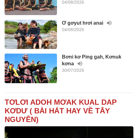
04/08/2026
Ơ gơyut hrơi anai
04/08/2026
Bơni kơ Ping gah, Kơnuk
kơna
30/07/2026
TƠLƠI ADOH MƠAK KUAL DAP
KƠDƯ ( BÀI HÁT HAY VỀ TÂY
NGUYÊN)