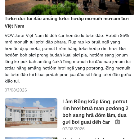
Tơlơi dưi tui đăo amăng tơlơi hơdip mơnuih mơnam ƀơi
Việt Nam
VOV.Jarai-Việt Nam lĕ dêh čar hơmâo lu tơlơi đăo. Rơbêh 95%
mrô mơnuih tui tơlơi đăo phara. Rup rap kơ bruă ngă yang
hơmâo djop mơta, pơmut hrŏm hăng tơlơi hơdip rĭm hrơi. Ƀơi
hơdôm boh plơi prong ƀudah kual plơi pla, hơdôm sang jơnum
lêng kơ pok bah amăng čơkă ƀing mơnuih tui đăo nao jơnum tui
tơđar hăng amăng hơdôm hrơi ngă yang pơprong. Ƀing mơnuih
tui tơlơi đăo tui hluai pơdah pran jua đăo sit hăng tơlơi đăo gơñu
kiăo tui.
07/08/2026
Lâm Đồng krăp lăng, pơtrut
rim hrơi bruă man pơdong 2
boh sang hră đôm lăm, dua
gưl ƀơi guai dêh čar
07/08/2026