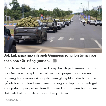
Dak Lak anăp nao čih pioh Guinness rŏng lŏn tơnah pôr
anăn boh Sầu riêng (durian)
VOV.Jarai-Dak Lak anăp nao kiăng dưi čih pioh amăng hơdrôm
hră Guinness hăng khul rơdêh sa črăn pơgiăng gơnam rŭi
pơgiăng boh durian rôk tui jơlan nao glông hloh aka ƀu hơmâo
djơ̆ ôh ƀơi rŏng lŏn tơnah, kiăng pơjing anŏ lăp hơdor pioh gah
tơlơi pơhing, pôr pơhưč brơi thâo nao kơ anăn păn boh durian
Dak Lak truh pơ anih sĭ mơdrô ƀơi jar kmar.
07/08/2026