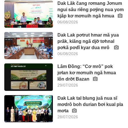
Dak Lăk čang rơmang Jơnum
ngui sâu riêng pơjing nua yom
kjăp kơ mơnuih ngă hmua
06/08/2026
Dak Lak pơtrut hmar mă yua
prăk, kiăng ngă djơ̆ tơhnal
pơkă pơđĭ kyar dua mrô
06/08/2026
Lâm Đồng: “Cơ mrô” pok
jơlan kơ mơnuih ngă hmua
lŏn drơ̆t Bazan
29/07/2026
Dak Lak tal blung juă nua sĭ
mơdrô boh durian ƀơi kual pla
mơta
28/07/2026