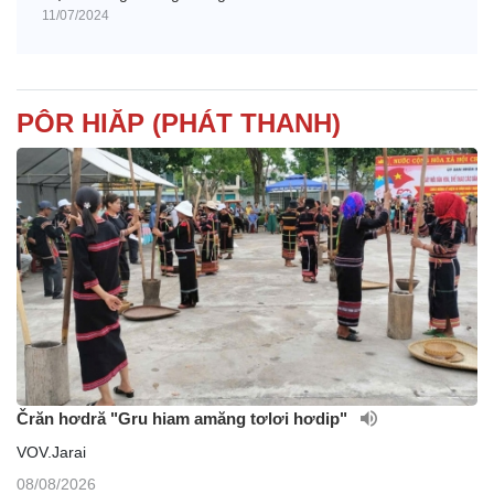
11/07/2024
i
d
PÔR HIĂP (PHÁT THANH)
e
o
Črăn hơdră "Gru hiam amăng tơlơi hơdip"
VOV.Jarai
08/08/2026