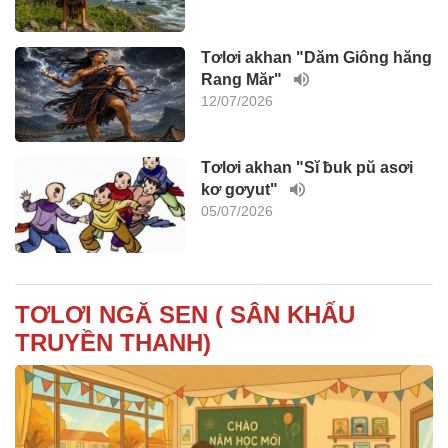
Tơlơi akhan "Dăm Giông hăng
Rang Măr"
12/07/2026
Tơlơi akhan "Sĭ ƀuk pŭ asơi
kơ gơyut"
05/07/2026
TƠLƠI NGĂ SEN ( SÂN KHẤU
TRUYỀN THANH)