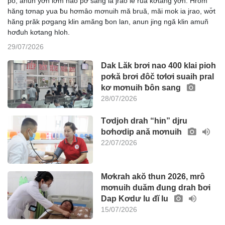
pô, anun yơh lơ̆m nao pơ sang ia jrao lĕ ruă kơtang yơh. Hrŏm
hăng tơnap yua ƀu hơmâo mơnuih mă bruă, măi mok ia jrao, wơ̆t
hăng prăk pơgang klin amăng ƀon lan, anun jing ngă klin amuñ
hơđuh kơtang hloh.
29/07/2026
Dak Lăk brơi nao 400 klai pioh
pơkă brơi đôč tơlơi suaih pral
kơ mơnuih ƀôn sang
28/07/2026
Tơdjoh drah “hin” djru
bơhơdip ană mơnuih
22/07/2026
Mơkrah akŏ thun 2026, mrô
mơnuih duăm đung drah ƀơi
Dap Kơdư lu đĭ lu
15/07/2026