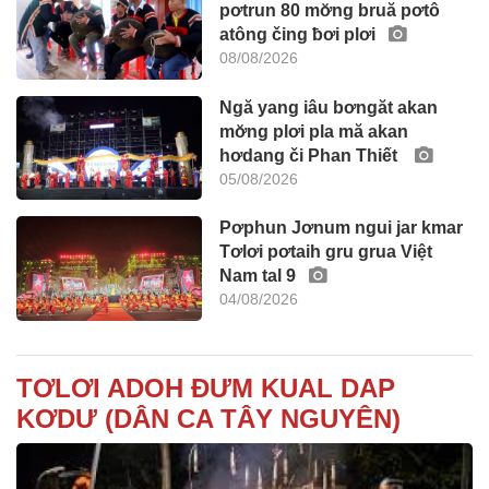
pơtrun 80 mơ̆ng bruă pơtô
atông čing ƀơi plơi
08/08/2026
Ngă yang iâu bơngăt akan
mơ̆ng plơi pla mă akan
hơdang či Phan Thiết
05/08/2026
Pơphun Jơnum ngui jar kmar
Tơlơi pơtaih gru grua Việt
Nam tal 9
04/08/2026
TƠLƠI ADOH ĐƯM KUAL DAP
KƠDƯ (DÂN CA TÂY NGUYÊN)