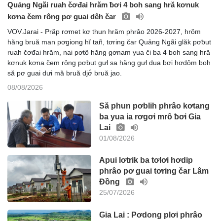
Quảng Ngãi ruah čơđai hrăm ƀơi 4 boh sang hră kơnuk
kơna čem rông pơ guai dêh čar
VOV.Jarai - Prăp rơmet kơ thun hrăm phrâo 2026-2027, hrŏm
hăng bruă man pơgiong hĭ tañ, tơring čar Quảng Ngãi glăk pơƀut
ruah čơđai hrăm, nai pơtô hăng gơnam yua či ba 4 boh sang hră
kơnuk kơna čem rông pơƀut gưl sa hăng gưl dua ƀơi hơdôm boh
să pơ guai dưi mă bruă djơ̆ bruă jao.
08/08/2026
Să phun pơblih phrâo kơtang
ba yua ia rơgơi mrô ƀơi Gia
Lai
01/08/2026
Apui lơtrik ba tơlơi hơdip
phrâo pơ guai tơring čar Lâm
Đồng
25/07/2026
Gia Lai : Pơdong plơi phrâo