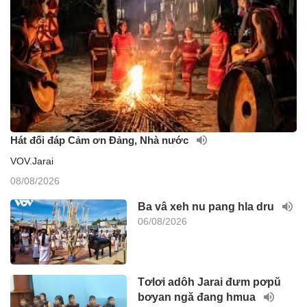
Hát đối đáp Cảm ơn Đảng, Nhà nước
VOV.Jarai
08/08/2026
Ba vâ xeh nu pang hla dru
06/08/2026
Tơlơi adôh Jarai đưm pơpŭ
bơyan ngă đang hmua