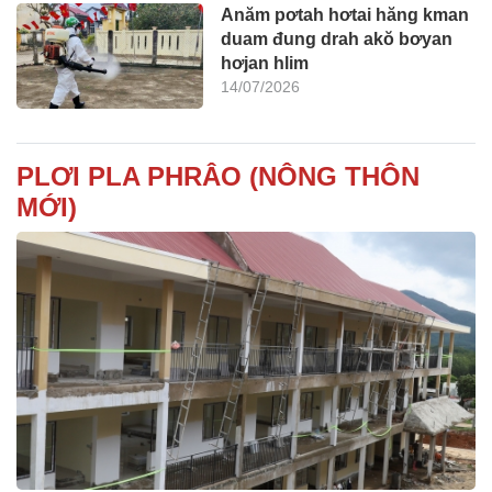
Anăm pơtah hơtai hăng kman
duam đung drah akŏ bơyan
hơjan hlim
14/07/2026
PLƠI PLA PHRÂO (NÔNG THÔN
MỚI)