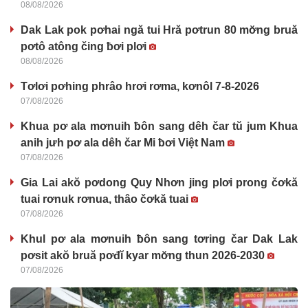
08/08/2026
Dak Lak pok pơhai ngă tui Hră pơtrun 80 mơ̆ng bruă
pơtô atông čing ƀơi plơi
08/08/2026
Tơlơi pơhing phrâo hrơi rơma, kơnôl 7-8-2026
07/08/2026
Khua pơ ala mơnuih ƀôn sang dêh čar tŭ jum Khua
anih jưh pơ ala dêh čar Mi ƀơi Việt Nam
07/08/2026
Gia Lai akŏ pơdong Quy Nhơn jing plơi prong čơkă
tuai rơnuk rơnua, thâo čơkă tuai
07/08/2026
Khul pơ ala mơnuih ƀôn sang tơring čar Dak Lak
pơsit akŏ bruă pơđĭ kyar mơ̆ng thun 2026-2030
07/08/2026