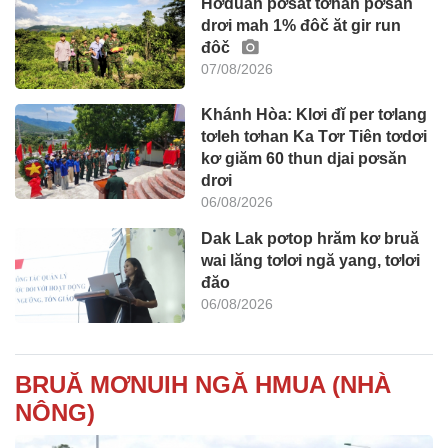
Hơduah pơsat tơhan pơsăn
drơi mah 1% đôč ăt gir run
đôč
07/08/2026
Khánh Hòa: Klơi đĭ per tơlang
tơleh tơhan Ka Tơr Tiên tơdơi
kơ giăm 60 thun djai pơsăn
drơi
06/08/2026
Dak Lak pơtop hrăm kơ bruă
wai lăng tơlơi ngă yang, tơlơi
đăo
06/08/2026
BRUĂ MƠNUIH NGĂ HMUA (NHÀ
NÔNG)