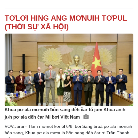
TƠLƠI HING ANG MƠNUIH TƠPUL
(THỜI SỰ XÃ HỘI)
Khua pơ ala mơnuih ƀôn sang dêh čar tŭ jum Khua anih
jưh pơ ala dêh čar Mi ƀơi Việt Nam
VOV.Jarai - Tlam mơmot kơnôl 6/8, ƀơi Sang bruă pơ ala mơnuih
ƀôn sang, Khua pơ ala mơnuih ƀôn sang dêh čar ơi Trần Thanh