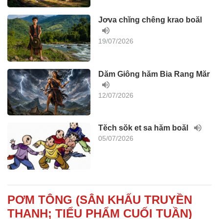
Jơva chĭng chêng krao boăl
19/07/2026
Dăm Giông hăm Bia Rang Măr
12/07/2026
Tĕch sŏk et sa hăm boăl
05/07/2026
PƠM TÔNG (SÂN KHẤU TRUYỀN
THANH; TIỂU PHẨM CUỐI TUẦN)