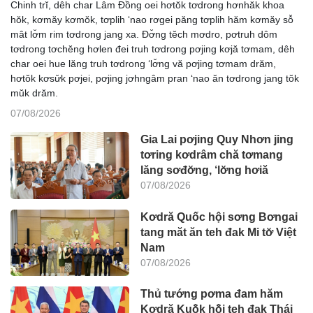
Chinh trĭ, dêh char Lâm Đồng oei hơtŏk tơdrong hơnhăk khoa
hŏk, kơmăy kơmŏk, tơplih ‘nao rơgei păng tơplih hăm kơmăy sô̆
mât lơ̆m rim tơdrong jang xa. Đơ̆ng tĕch mơdro, pơtruh dôm
tơdrong tơchĕng hơlen đei truh tơdrong pơjing kơjă tơmam, dêh
char oei hue lăng truh tơdrong ‘lơ̆ng vă pơjing tơmam drăm,
hơtŏk kơsư̆k pơjei, pơjing jơhngâm pran ‘nao ăn tơdrong jang tŏk
mŭk drăm.
07/08/2026
Gia Lai pơjing Quy Nhơn jing
tơring kơdrâm chă tơmang
lăng sơđơ̆ng, ‘lơ̆ng hơiă
07/08/2026
Kơdră Quốc hội sơng Bơngai
tang măt ăn teh đak Mi tơ̆ Việt
Nam
07/08/2026
Thủ tướng pơma đam hăm
Kơdră Kuô̆k hô̆i teh đak Thái