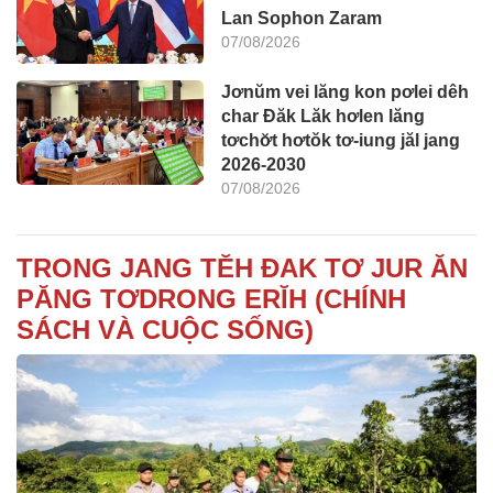
Lan Sophon Zaram
07/08/2026
Jơnŭm vei lăng kon pơlei dêh
char Đăk Lăk hơlen lăng
tơchơ̆t hơtŏk tơ-iung jăl jang
2026-2030
07/08/2026
TRONG JANG TĔH ĐAK TƠ JUR ĂN
PĂNG TƠDRONG ERĬH (CHÍNH
SÁCH VÀ CUỘC SỐNG)