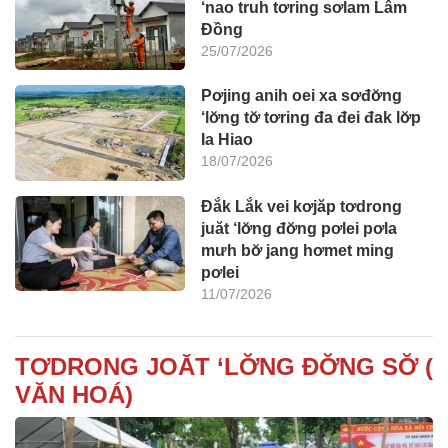
‘nao truh tơring sơlam Lâm
Đồng
25/07/2026
Pơjing anih oei xa sơđơ̆ng
‘lơ̆ng tơ̆ tơring đa đei đak lơ̆p
Ia Hiao
18/07/2026
Đắk Lắk vei kơjăp tơdrong
juăt ‘lơ̆ng đơ̆ng pơlei pơla
mưh bơ̆ jang hơmet ming
pơlei
11/07/2026
TƠDRONG JOĂT ‘LƠ̆NG ĐƠ̆NG SƠ̆ (
VĂN HOÁ)