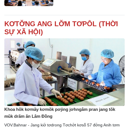
KƠTƠ̆NG ANG LƠ̆M TƠPÔL (THỜI
SỰ XÃ HỘI)
Khoa hŏk kơmăy kơmŏk pơjing jơhngâm pran jang tŏk
mŭk drăm ăn Lâm Đồng
VOV.Bahnar - Jang kiơ̆ tơdrong Tơchơ̆t kơsô̆ 57 đơ̆ng Anih tơm