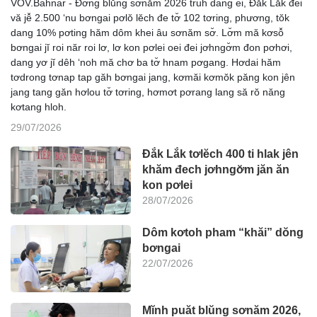
VOV.Bahnar - Đơ̆ng blŭng sơnăm 2026 truh dang ei, Đắk Lắk đei
vă jê̆ 2.500 ‘nu bơngai pơlŏ lĕch đe tơ̆ 102 tơring, phương, tŏk
dang 10% pơting hăm dôm khei âu sơnăm sơ̆. Lơ̆m mă kơsô̆
bơngai jĭ roi năr roi lơ, lơ kon pơlei oei đei jơhngơ̆m đon pơhơi,
dang yơ jĭ dêh ‘noh mă chơ ba tơ̆ hnam pơgang. Hơdai hăm
tơdrong tơnap tap găh bơngai jang, kơmăi kơmŏk păng kon jên
jang tang găn hơlou tơ̆ tơring, hơmơt pơrang lang să rŏ năng
kơtang hloh.
29/07/2026
Đắk Lắk tơlĕch 400 ti hlak jên
khăm đech jơhngơ̆m jăn ăn
kon pơlei
28/07/2026
Dôm kơtoh pham “khăi” dŏng
bơngai
22/07/2026
Mĭnh puăt blŭng sơnăm 2026,