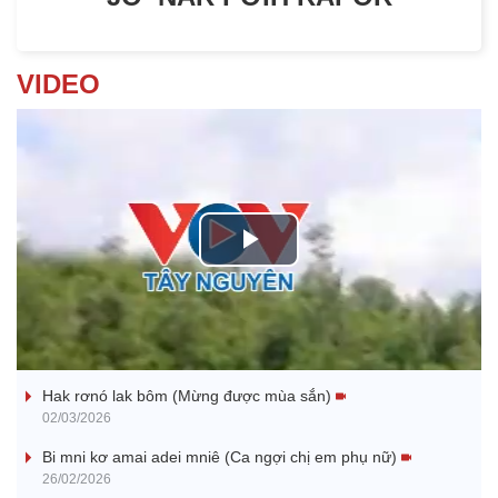
VIDEO
P
l
Nhớ bạn
a
Hak rơnó lak bôm (Mừng được mùa sắn)
y
02/03/2026
V
Bi mni kơ amai adei mniê (Ca ngợi chị em phụ nữ)
26/02/2026