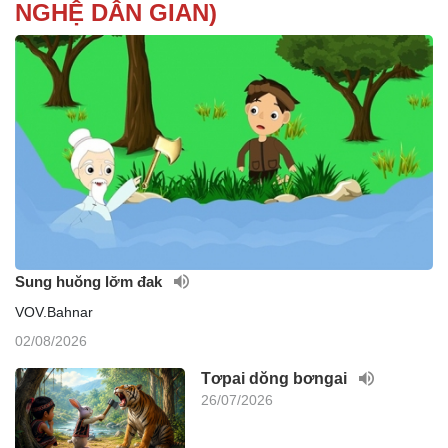
NGHỆ DÂN GIAN)
Sung huŏng lơ̆m đak
VOV.Bahnar
02/08/2026
Tơpai dŏng bơngai
26/07/2026