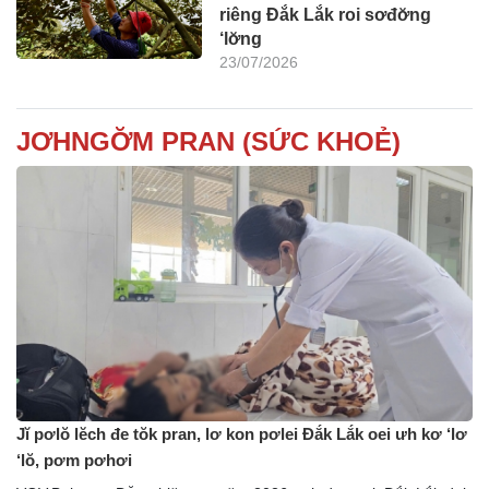
riêng Đắk Lắk roi sơđơ̆ng
‘lơ̆ng
23/07/2026
JƠHNGƠ̆M PRAN (SỨC KHOẺ)
Jĭ pơlŏ lĕch đe tŏk pran, lơ kon pơlei Đắk Lắk oei ưh kơ ‘lơ
‘lŏ, pơm pơhơi