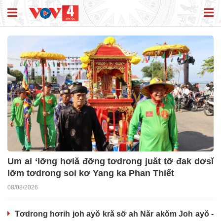
Um ai ‘lơ̆ng hơiă đơ̆ng tơdrong juăt tơ̆ đak dơsĭ
lơ̆m tơdrong soi kơ Yang ka Phan Thiết
08/08/2026
Tơdrong hơrih joh ayŏ kră sơ̆ ah Năr akŏm Joh ayŏ -