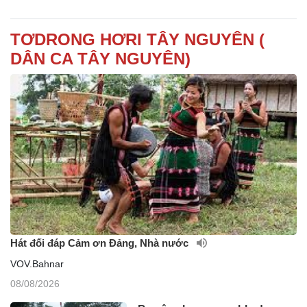
TƠDRONG HƠRI TÂY NGUYÊN (
DÂN CA TÂY NGUYÊN)
Hát đối đáp Cảm ơn Đảng, Nhà nước
VOV.Bahnar
08/08/2026