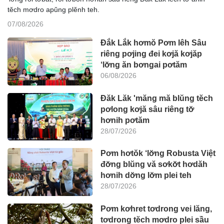
tĕch mơdro apŭng plĕnh teh.
07/08/2026
Đắk Lắk hơmŏ Pơm lêh Sâu
riêng pơjing đei kơjă kơjăp
‘lơ̆ng ăn bơngai pơtăm
06/08/2026
Đăk Lăk 'măng mă blŭng tĕch
pơlong kơjă sâu riêng tơ̆
hơnih pơtăm
28/07/2026
Pơm hơtŏk ‘lơ̆ng Robusta Việt
đơ̆ng blŭng vă sơkơ̆t hơdăh
hơnih dơ̆ng lơ̆m plei teh
28/07/2026
Pơm kơhret tơdrong vei lăng,
tơdrong tĕch mơdro plei sầu