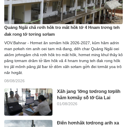
Quảng Ngãi chă rơih hŏk tro mât hŏk tơ̆ 4 Hnam trơng teh
đak rong tơ̆ tơring sơlam
VOV.Bahnar - Hơmet ăn sơnăm hŏk 2026-2027, kŭm hăm adrin
man pơkeh rim anih oei tam mă đang, dêh char Quảng Ngãi oei
akŏm jơhngâm chă rơih hŏk tro mât hŏk, hơmet ming khul thây kô
păng tơmam drăm tơ̆ lăm hŏk vă 4 hnam trưng teh đak rong hŏk
tro jăl mônh păng jăl ƀar tơ̆ dôm xăh sơlam gơ̆h đei tơmât yoa trŏ
năr hơgăt.
08/08/2026
Xăh jang ‘lơ̆ng tơdrong tơplih
hăm kơmăy sô̆ tơ̆ Gia Lai
01/08/2026
Điên hơnhăk tơdrong arih xa