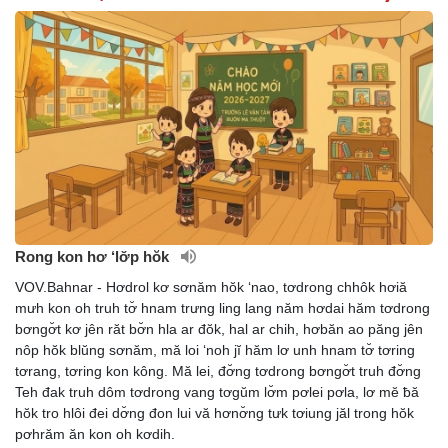
Rong kon hơ ‘lơ̆p hŏk
VOV.Bahnar - Hơdrol kơ sơnăm hŏk ‘nao, tơdrong chhôk hơiă
mưh kon oh truh tơ̆ hnam trưng ling lang năm hơdai hăm tơdrong
bơngơ̆t kơ jên răt bơ̆n hla ar đŏk, hal ar chih, hơbăn ao păng jên
nôp hŏk blŭng sơnăm, mă loi ‘noh jĭ hăm lơ unh hnam tơ̆ tơring
tơrang, tơring kon kông. Mă lei, đơ̆ng tơdrong bơngơ̆t truh đơ̆ng
Teh đak truh dôm tơdrong vang tơgŭm lơ̆m pơlei pơla, lơ mĕ ƀă
hŏk tro hlôi đei dơ̆ng đon lui vă hơnơ̆ng tưk tơiung jăl trong hŏk
pơhrăm ăn kon oh kơdih.