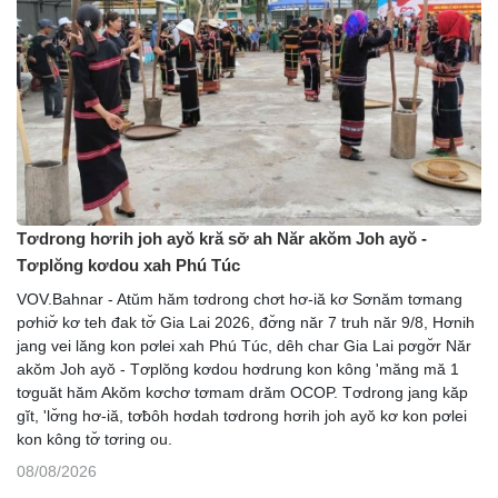
Tơdrong hơrih joh ayŏ kră sơ̆ ah Năr akŏm Joh ayŏ -
Tơplŏng kơdou xah Phú Túc
VOV.Bahnar - Atŭm hăm tơdrong chơt hơ-iă kơ Sơnăm tơmang
pơhiơ̆ kơ teh đak tơ̆ Gia Lai 2026, đơ̆ng năr 7 truh năr 9/8, Hơnih
jang vei lăng kon pơlei xah Phú Túc, dêh char Gia Lai pơgơ̆r Năr
akŏm Joh ayŏ - Tơplŏng kơdou hơdrung kon kông 'măng mă 1
tơguăt hăm Akŏm kơchơ tơmam drăm OCOP. Tơdrong jang kăp
gĭt, 'lơ̆ng hơ-iă, tơƀôh hơdah tơdrong hơrih joh ayŏ kơ kon pơlei
kon kông tơ̆ tơring ou.
08/08/2026