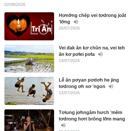
02/08/2026
Hơnơ̆ng chĕp vei tơdrong joăt
‘lơ̆ng
26/07/2026
Vei đak ăn kơ chŭn na, vei teh
ăn kơ pơlei pơla
19/07/2026
Lê̆ ăn pơyan pơdơh he jing
tơdrong ơh sơ ‘ngon
12/07/2026
Tơiung jơhngâm hưch ‘mêm
tơdrong hơri brông lơ̆m mang