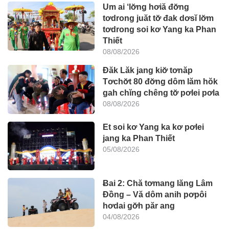
Um ai ‘lơ̆ng hơiă đơ̆ng
tơdrong juăt tơ̆ đak dơsĭ lơ̆m
tơdrong soi kơ Yang ka Phan
Thiết
08/08/2026
Đăk Lăk jang kiơ̆ tơnăp
Tơchơ̆t 80 đơ̆ng dôm lăm hŏk
gah chĭng chêng tơ̆ pơlei pơla
08/08/2026
Et soi kơ Yang ka kơ pơlei
jang ka Phan Thiết
05/08/2026
Ƀai 2: Chă tơmang lăng Lâm
Đồng – Vă dôm anih pơpôi
hơdai gơ̆h păr ang
04/08/2026