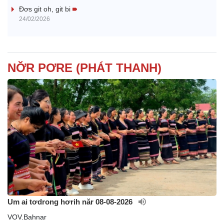
i
Đơs git oh, git bi
24/02/2026
d
e
NƠ̆R PƠRE (PHÁT THANH)
o
Um ai tơdrong hơrih năr 08-08-2026
VOV.Bahnar