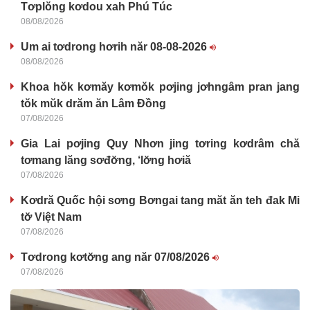
Tơplŏng kơdou xah Phú Túc
08/08/2026
Um ai tơdrong hơrih năr 08-08-2026
08/08/2026
Khoa hŏk kơmăy kơmŏk pơjing jơhngâm pran jang
tŏk mŭk drăm ăn Lâm Đồng
07/08/2026
Gia Lai pơjing Quy Nhơn jing tơring kơdrâm chă
tơmang lăng sơđơ̆ng, ‘lơ̆ng hơiă
07/08/2026
Kơdră Quốc hội sơng Bơngai tang măt ăn teh đak Mi
tơ̆ Việt Nam
07/08/2026
Tơdrong kơtơ̆ng ang năr 07/08/2026
07/08/2026