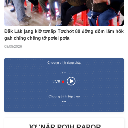
Đăk Lăk jang kiơ̆ tơnăp Tơchơ̆t 80 đơ̆ng dôm lăm hŏk
gah chĭng chêng tơ̆ pơlei pơla
08/08/2026
Chương trình đang phát
---
- - -
LIVE
Chương trình tiếp theo
---
- - -
JƠ 'NĂR PƠIH RAPOR