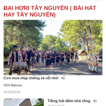
ɃAI HƠRI TÂY NGUYÊN ( BÀI HÁT
HAY TÂY NGUYÊN)
Cơn mưa nhịp chiêng và nỗi nhớ
VOV.Bahnar
02/08/2026
Tiếng hát đêm nhà rông