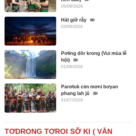
05/08/2026
Hát giữ rẫy
03/08/2026
Pơling dôr krong (Vui mùa lễ
hội)
01/08/2026
Parơtuk cim mơni bơyan
phang lah jŭ
31/07/2026
TƠDRONG TƠROI SƠ̆ KI ( VĂN