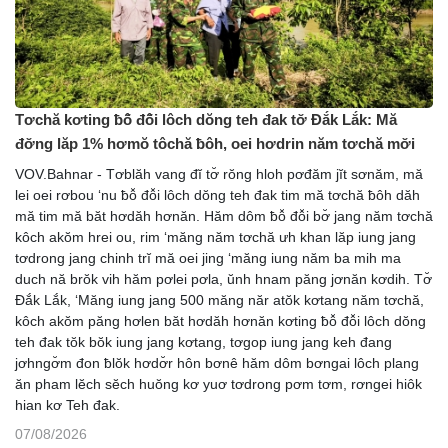
Tơchă kơting ƀô̆ đô̆i lôch dŏng teh đak tơ̆ Đắk Lắk: Mă
đơ̆ng lăp 1% hơmŏ tôchă ƀôh, oei hơdrin năm tơchă mơ̆i
VOV.Bahnar - Tơblăh vang đĭ tơ̆ rŏng hloh pơđăm jĭt sơnăm, mă
lei oei rơbou ‘nu ƀô̆ đô̆i lôch dŏng teh đak tim mă tơchă ƀôh dăh
mă tim mă băt hơdăh hơnăn. Hăm dôm ƀô̆ đô̆i bơ̆ jang năm tơchă
kôch akŏm hrei ou, rim ‘măng năm tơchă ưh khan lăp iung jang
tơdrong jang chinh trĭ mă oei jing ‘măng iung năm ba mih ma
duch nă brŏk vih hăm pơlei pơla, ŭnh hnam păng jơnăn kơdih. Tơ̆
Đắk Lắk, ‘Măng iung jang 500 măng năr atŏk kơtang năm tơchă,
kôch akŏm păng hơlen băt hơdăh hơnăn kơting ƀô̆ đô̆i lôch dŏng
teh đak tŏk bŏk iung jang kơtang, tơgop iung jang keh đang
jơhngơ̆m đon ƀlŏk hơdơ̆r hôn bơnê hăm dôm bơngai lôch plang
ăn pham lĕch sĕch huŏng kơ yuơ tơdrong pơm tơm, rơngei hiôk
hian kơ Teh đak.
07/08/2026