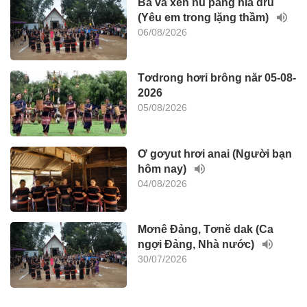
Ba vâ xeh nu pang hla dru
(Yêu em trong lặng thầm)
06/08/2026
Tơdrong hơri brông năr 05-08-
2026
05/08/2026
Ơ gơyut hrơi anai (Người bạn
hôm nay)
04/08/2026
Mơnê Đảng, Tơnĕ dak (Ca
ngợi Đảng, Nhà nước)
30/07/2026