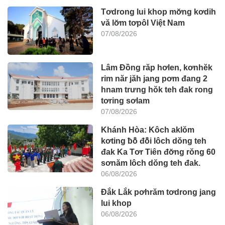
Tơdrong lui khop mơ̆ng kơdih
vă lơ̆m tơpôl Việt Nam
07/08/2026
Lâm Đồng răp hơlen, kơnhĕk
rim năr jăh jang pơm đang 2
hnam trưng hŏk teh đak rong
tơring sơlam
07/08/2026
Khánh Hòa: Kôch aklŏm
kơting ƀô̆ đô̆i lôch dŏng teh
đak Ka Tơr Tiên đơ̆ng rŏng 60
sơnăm lôch dŏng teh đak.
06/08/2026
Đắk Lắk pơhrăm tơdrong jang
lui khop
06/08/2026