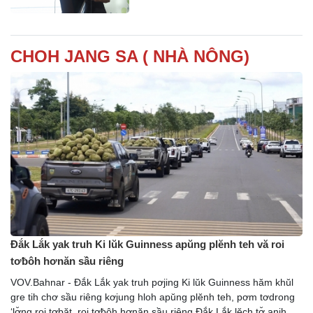
CHOH JANG SA ( NHÀ NÔNG)
Đắk Lắk yak truh Ki lŭk Guinness apŭng plĕnh teh vă roi
tơƀôh hơnăn sầu riêng
VOV.Bahnar - Đắk Lắk yak truh pơjing Ki lŭk Guinness hăm khŭl
gre tih chơ sầu riêng kơjung hloh apŭng plĕnh teh, pơm tơdrong
‘lơ̆ng roi tơbăt, roi tơƀôh hơnăn sầu riêng Đắk Lắk lĕch tơ̆ anih