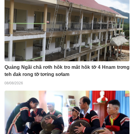
Quảng Ngãi chă rơih hŏk tro mât hŏk tơ̆ 4 Hnam trơng
teh đak rong tơ̆ tơring sơlam
08/08/2026