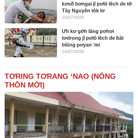
kơsô̆ bơngai jĭ pơlŏ lĕch đe tơ̆
Tây Nguyên tŏk lơ
15/07/2026
Ưh kơ gơ̆h lăng pơhơi
tơdrong jĭ pơlŏ lĕch đe ƀât
blŭng pơyan ‘mi
14/07/2026
TƠRING TƠRANG ‘NAO (NÔNG
THÔN MỚI)