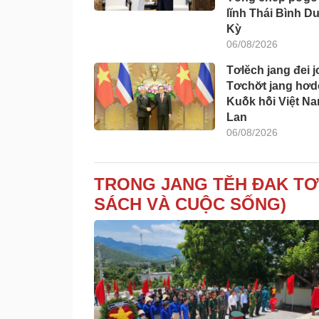
lĭnh Thái Bình 
Kỳ
06/08/2026
Tơlĕch jang đei j
Tơchơ̆t jang hơd
Kuô̆k hô̆i Việt Na
Lan
06/08/2026
TRONG JANG TĔH ĐAK TƠ
SÁCH VÀ CUỘC SỐNG)