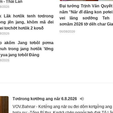
 - Thái Lan
Đại tướng Trịnh Văn Quyết
8/2026
năm “Năr đĭ đăng kon pơlei
k Lăk hơtŏk tenh tơdrong
vei lăng sơđơ̆ng Teh 
ong jên jang, khŏm mă đei
sơnăm 2026 tơ̆ dêh char Gia
ei tơchơ̆t hơtŏk 2 kơsô̆
06/08/2026
8/2026
p akŏm Jang tơbôl pơma
uh trong jang hơtŏk ‘lơ̆ng
 yua jang tơbôl Đảng
8/2026
Tơdrong kơtơ̆ng ang năr 6.8.2026
VOV.Bahnar - Kơtơ̆ng ang năr ou đei dôm kơtgơ̆ng ang k
hơla ou: -Tổng Bí thư, Kơdră chĕp pơgơ̆r teh đak Tô L