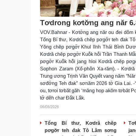
Tơdrong kơtơ̆ng ang năr 6
VOV.Bahnar - Kơtơ̆ng ang năr ou đei dôm kơ
Tổng Bí thư, Kơdră chĕp pơgơ̆r teh đak
Yŏng chĕp pơgơ̆r Khul lĭnh Thái Bình Dư
Kơdră chĕp pơgơ̆r Kuô̆k hô̆i Trần Thanh 
pơgơ̆r Kuô̆k hô̆i jang hloi Kơdră chĕp pơ
Sophon Zaram (Xổ-phôn Xa-răm). - Kơdră
Trung ương Trịnh Văn Quyết vang năm “Năr l
sơđơ̆ng Teh đak” sơnăm 2026 tơ̆ Gia Lai. -
ou, tơroi tơbăt găh ‘măng hop akŏm tơbăt 
tơ̆ dêh char Đắk Lắk.
06/08/2026
Tổng Bí thư, Kơdră chĕp
Tơl
pơgơ̆r teh đak Tô Lâm sơng
jan