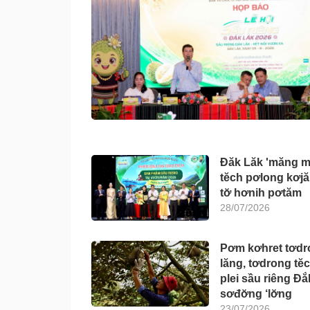
Đăk Lăk 'măng m
tĕch pơlong kơjă
tơ̆ hơnih pơtăm
28/07/2026
Pơm kơhret tơdr
lăng, tơdrong tĕ
plei sầu riêng Đắ
sơđơ̆ng ‘lơ̆ng
23/07/2026