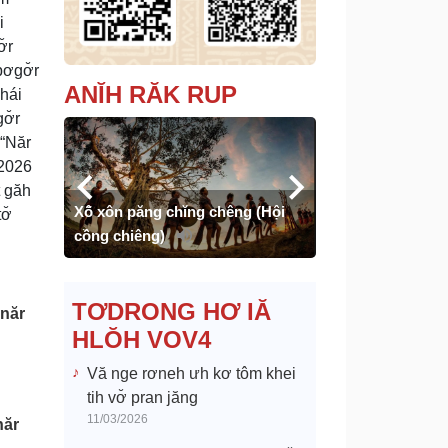
i
̆r
ơgơ̆r
ANĬH RĂK RUP
Thái
ơ̆r
“Năr
 2026
t găh
chỉ lối)
Xô̆ xôn păng chĭng chêng (Hội
Mừng chiến thắn
ơ̆
cồng chiêng)
mơnê châ tơplon
TƠDRONG HƠ IĂ
 năr
HLŎH VOV4
Vă nge rơneh ưh kơ tôm khei
tih vơ̆ pran jăng
11/03/2026
năr