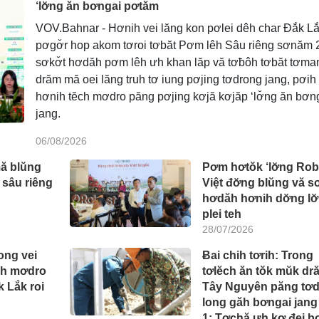
‘lơ̆ng ăn bơngai pơtăm
VOV.Bahnar - Hơnih vei lăng kon pơlei dêh char Đắk Lắ
pơgơ̆r hop akom tơroi tơbăt Pơm lêh Sâu riêng sơnăm 
sơkơ̆t hơdăh pơm lêh ưh khan lăp vă tơƀôh tơbăt tơm
drăm mă oei lăng truh tơ iung pơjing tơdrong jang, pơih
hơnih tĕch mơdro păng pơjing kơjă kơjăp ‘lơ̆ng ăn bơn
jang.
06/08/2026
ă blŭng
Pơm hơtŏk ‘lơ̆ng Ro
 sâu riêng
Việt đơ̆ng blŭng vă sơ
hơdăh hơnih dơ̆ng lơ
plei teh
28/07/2026
ong vei
Ƀai chih tơrih: Trong
ch mơdro
tơlĕch ăn tŏk mŭk dr
k Lắk roi
Tây Nguyên păng tơ
long găh bơngai jang
1: Tơchă ưh kơ đei b