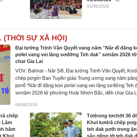
01/08/2026
 (THỜI SỰ XÃ HỘI)
Đại tướng Trịnh Văn Quyết vang năm “Năr đĭ đăng 
pơlei vang vei lăng sơđơ̆ng Teh đak” sơnăm 2026 tơ
char Gia Lai
VOV. Bahnar - Năr 5/8, Đại tướng Trịnh Văn Quyết, Kơd
chĕp pơgơ̆r Ban Tuyên giáo Trung ương vang năm păn
pơrô̆ “Năr đĭ đăng kon pơlei vang vei lăng sơđơ̆ng Teh 
sơnăm 2026 tơ̆ phường Hoài Nhơn Bắc, dêh char Gia L
06/08/2026
dră chĕp
Tơdrong tơchơ̆t 36 đ
ô Lâm
Khul kơdră chĕp pơgơ
uh hăm
teh đak pơih trong ăn
r Khul
sâu riêng tơ̆ teh đak đ