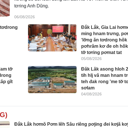
tơring Anh Dũng.
06/08/2026
 tơdrong
Đắk Lắk, Gia Lai hơm
ming hnam trưng, p
‘lơ̆ng ăn tơdrong hŏk
pơhrăm kơ đe oh hŏk
tơ̆ tơring pơmat tat
05/08/2026
am tơ̆
Đăk Lăk asong hloh 
drong
tih hlj vă man hnam t
ăp gĭt
teh đak rong 'me tơ̆ t
sơlam
04/08/2026
G)
Đắk Lắk hơmŏ Pơm lêh Sâu riêng pơjing đei kơjă kơ