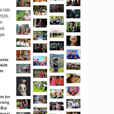
k hlôi
2026,
am
 să
gai
busta
kơ̆t
̆m
ăm kơ
drong
 Ƀai
ơngai