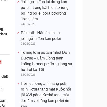
Jơhngơ̆m đon lui đơ̆ng kon
pơlei - trong kăl hloh tơ iung
pơjing pơlei pơla pơdrŏng
‘lơ̆ng liĕm
24/02/2026
ng,
Pôk rơih: Năr lêh tih kơ
hơ̆t
jơhngơ̆m đon kon pơlei
23/02/2026
Tơring tơm pơtăm ‘nhot Đơn
Dương – Lâm Đồng tĕnh
H
koăng hơmet pơ ‘lơ̆ng jang sa
hơdrol kơ Têt
12/02/2026
h đak
Hơmet ‘lơ̆ng ăn ‘măng pôk
êh
rơih Kơdră tang măt Kuôk hô̆i
jăl XVI păng Kơdră tang măt
akom
Jơnŭm vei lăng kon pơlei rim
Nôi,
kâp