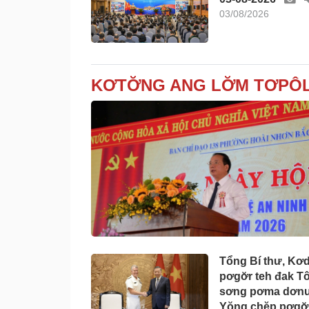
03/08/2026
KƠTƠ̆NG ANG LƠ̆M TƠPÔL
Tổng Bí thư, Kơ
pơgơ̆r teh đak T
sơng pơma dơn
Yŏng chĕp pơgơ̆