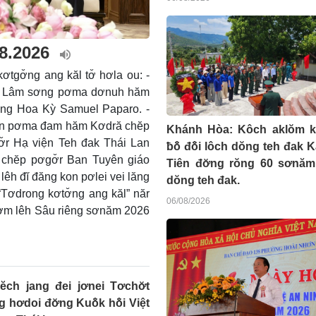
.8.2026
tgơ̆ng ang kăl tơ̆ hơla ou: -
 Tô Lâm sơng pơma dơnuh hăm
ơng Hoa Kỳ Samuel Paparo. -
Mẫn pơma đam hăm Kơdră chĕp
Khánh Hòa: Kôch aklŏm k
gơ̆r Hạ viện Teh đak Thái Lan
ƀô̆ đô̆i lôch dŏng teh đak 
 chĕp pơgơ̆r Ban Tuyên giáo
Tiên đơ̆ng rŏng 60 sơnăm
êh đĭ đăng kon pơlei vei lăng
dŏng teh đak.
“Tơdrong kơtơ̆ng ang kăl” năr
06/08/2026
Pơm lêh Sâu riêng sơnăm 2026
ĕch jang đei jơnei Tơchơ̆t
g hơdoi đơ̆ng Kuô̆k hô̆i Việt