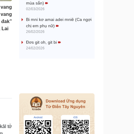
mùa sắn)
 vang
V
02/03/2026
 vang
Bi mni kơ amai adei mniê (Ca ngợi
i
đak”
chị em phụ nữ)
 Lai
26/02/2026
d
Đơs git oh, git bi
e
24/02/2026
o
ăl tơ̆
âm