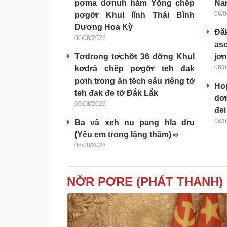
pơma dơnuh hăm Yŏng chĕp
Nam
06/0
pơgơ̆r Khul lĭnh Thái Bình
Dương Hoa Kỳ
Đă
06/08/2026
as
Tơdrong tơchơ̆t 36 đơ̆ng Khul
jơn
06/0
kơdră chĕp pơgơ̆r teh đak
pơih trong ăn tĕch sâu riêng tơ̆
Ho
teh đak đe tơ̆ Đắk Lắk
dơn
06/08/2026
đei
06/0
Ba vâ xeh nu pang hla dru
(Yêu em trong lặng thầm)
06/08/2026
NƠ̆R PƠRE (PHÁT THANH)