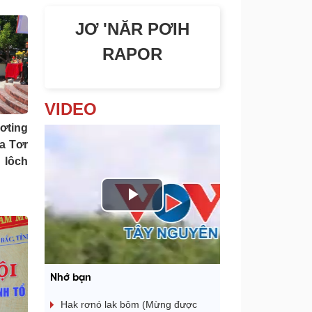
JƠ 'NĂR PƠIH
RAPOR
VIDEO
ơting
Ka Tơr
 lôch
P
l
a
Nhớ bạn
y
Hak rơnó lak bôm (Mừng được