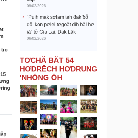
09/02/2026
“Puih mak sơlam teh đak ƀô̆
đô̆i kon pơlei tơgoăt dih băl hơ
et
iă” tơ̆ Gia Lai, Dak Lăk
ơm
06/02/2026
 tro
TƠCHĂ BĂT 54
HƠDRĔCH HƠDRUNG
215
'NHŎNG ŎH
rưng
ơring
jăp