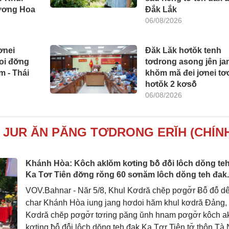
Dương Hoa
Đắk Lắk
06/08/2026
ơnei
Đăk Lăk hơtŏk tenh
oi đơ̆ng
tơdrong asong jên ja
m - Thái
khŏm mă đei jơnei tơc
hơtŏk 2 kơsô̆
06/08/2026
 JUR ĂN PĂNG TƠDRONG ERĬH (CHÍN
Khánh Hòa: Kôch aklŏm kơting ƀô̆ đô̆i lôch dŏng te
Ka Tơr Tiên đơ̆ng rŏng 60 sơnăm lôch dŏng teh đak.
VOV.Bahnar - Năr 5/8, Khul Kơdră chĕp pơgơ̆r Ƀô̆ đô̆ d
char Khánh Hòa iung jang hơdoi hăm khul kơdră Đảng,
Kơdră chĕp pơgơ̆r tơring păng ŭnh hnam pơgơ̆r kôch 
kơting ƀô̆ đô̆i lôch dŏng teh đak Ka Tơr Tiên tơ̆ thôn Tà 