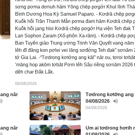
sơng pơma dơnuh hăm Yŏng chĕp pơgơ̆r Khul lĭnh Thá
Bình Dương Hoa Kỳ Samuel Paparo. - Kơdră chĕp pơgơ
Kuô̆k hô̆i Trần Thanh Mẫn pơma đam hăm Kơdră chĕp p
Kuô̆k hô̆i jang hloi Kơdră chĕp pơgơ̆r Hạ viện Teh đak 
Lan Sophon Zaram (Xổ-phôn Xa-răm). - Kơdră chĕp pơg
Ban Tuyên giáo Trung ương Trịnh Văn Quyết vang năm 
lêh đĭ đăng kon pơlei vei lăng sơđơ̆ng Teh đak” sơnăm
tơ̆ Gia Lai. -“Tơdrong kơtơ̆ng ang kăl” năr ou, tơroi tơbă
Đảng Pô ktrâo êlan (Đảng 
‘măng hop akŏm tơbăt Pơm lêh Sâu riêng sơnăm 2026 t
dêh char Đắk Lắk.
06/08/2026
 ang năr
Tơdrong kơtơ̆ng ang
04/08/2026
04/08/2026
 ang năr
Um ai tơdrong hơrih 
01/08/2026