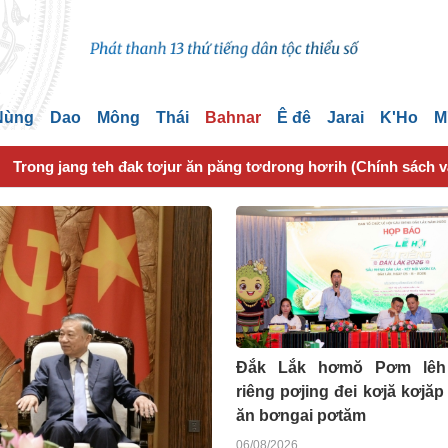
 Nùng
Dao
Mông
Thái
Bahnar
Ê đê
Jarai
K'Ho
M
Trong jang teh đak tơjur ăn păng tơdrong hơrih (Chính sách 
Đắk Lắk hơmŏ Pơm lêh
riêng pơjing đei kơjă kơjăp 
ăn bơngai pơtăm
06/08/2026