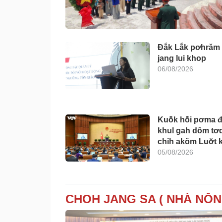
Đắk Lắk pơhrăm
jang lui khop
06/08/2026
Kuô̆k hô̆i pơma đ
khul gah dôm tơ
chih akŏm Luơ̆t k
05/08/2026
CHOH JANG SA ( NHÀ NÔN