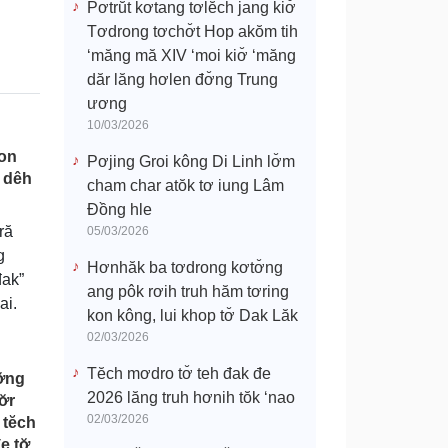
Pơtrŭt kơtang tơlĕch jang kiơ̆
Tơdrong tơchơ̆t Hop akŏm tih
‘măng mă XIV ‘moi kiơ̆ ‘măng
dăr lăng hơlen đơ̆ng Trung
ương
10/03/2026
kon
Pơjing Groi kông Di Linh lơ̆m
̆ dêh
cham char atŏk tơ iung Lâm
Đồng hle
ră
05/03/2026
g
Hơnhăk ba tơdrong kơtơ̆ng
đak”
ang pôk rơih truh hăm tơring
ai.
kon kông, lui khop tơ̆ Dak Lăk
02/03/2026
Tĕch mơdro tơ̆ teh đak đe
ơ̆ng
2026 lăng truh hơnih tŏk ‘nao
̆r
02/03/2026
 tĕch
e tơ̆