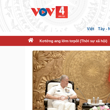
Việt
Tày -
Kơtơ̆ng ang lơ̆m tơpôl (Thời sự xã hội)