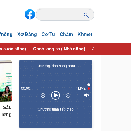
'nông
Xơ Đăng
Cơ Tu
Chăm
Khmer
và cuộc sống)
Choh jang sa ( Nhà nông)
Jơhngơ̆m pran (Sứ
Chương trình đang phát
---
- - -
00:00
LIVE
 Sâu
Chương trình tiếp theo
‘lơ̆ng
---
- - -