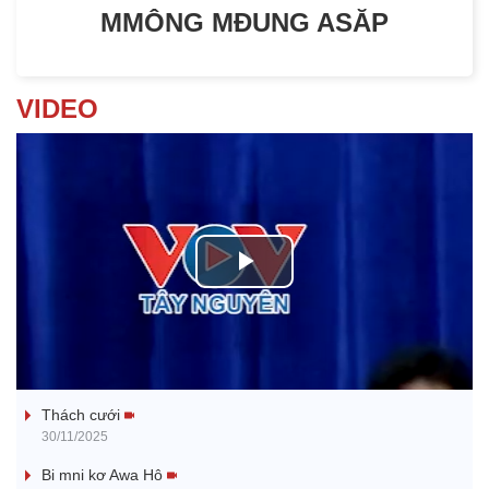
MMÔNG MĐUNG ASĂP
VIDEO
P
l
Tanh bĕ ayong dăm jŭ
a
Thách cưới
y
30/11/2025
V
Bi mni kơ Awa Hô