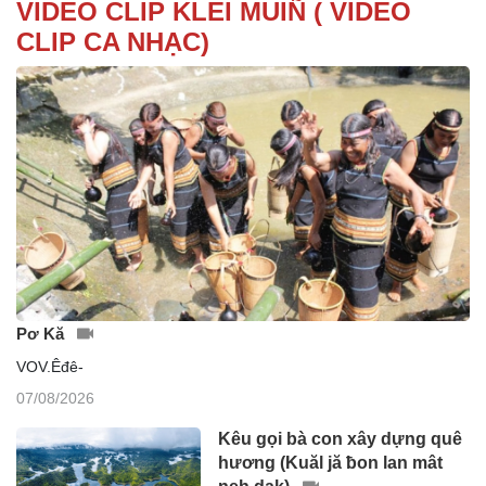
VIDEO CLIP KLEI MUIÑ ( VIDEO
CLIP CA NHẠC)
Pơ Kă
VOV.Êđê-
07/08/2026
Kêu gọi bà con xây dựng quê
hương (Kuăl jă ƀon lan mât