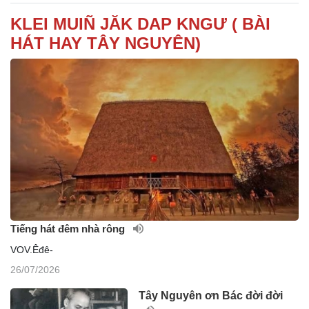
KLEI MUIÑ JĂK DAP KNGƯ ( BÀI
HÁT HAY TÂY NGUYÊN)
Tiếng hát đêm nhà rông
VOV.Êđê-
26/07/2026
Tây Nguyên ơn Bác đời đời