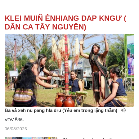
KLEI MUIÑ ÊNHIANG DAP KNGƯ (
DÂN CA TÂY NGUYÊN)
Ba vâ xeh nu pang hla dru (Yêu em trong lặng thầm)
VOV.Êđê-
06/08/2026