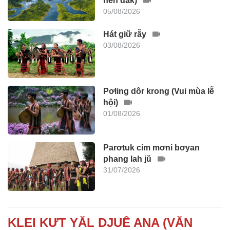
neh dak)
05/08/2026
Hát giữ rẫy
03/08/2026
Pơling dôr krong (Vui mùa lễ
hội)
01/08/2026
Parơtuk cim mơni bơyan
phang lah jŭ
31/07/2026
KLEI KƯT YĂL DJUÊ ANA (VĂN