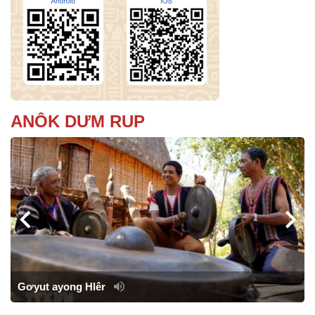
ANÔK DƯM RUP
l
Gơyut ayong Hlêr