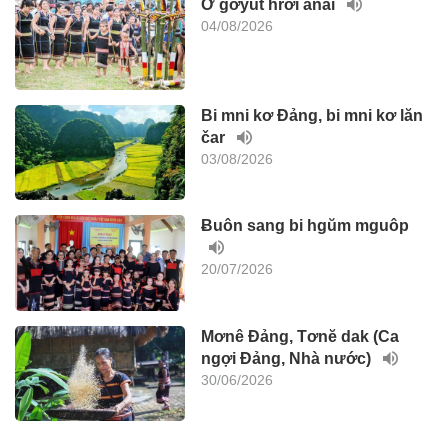
Ơ gơyut hrơi anai
04/08/2026
Bi mni kơ Đảng, bi mni kơ lăn
čar
03/08/2026
Ƀuôn sang bi hgŭm mguôp
20/07/2026
Mơnê Đảng, Tơnĕ dak (Ca
ngợi Đảng, Nhà nước)
30/06/2026