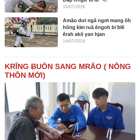
15/07/2026
Amâo dưi ngă ngơi mang ôh
hŏng klei ruă êngoh bi ƀlĕ
êrah akŏ yan hjan
14/07/2026
KRĬNG ɃUÔN SANG MRÂO ( NÔNG
THÔN MỚI)