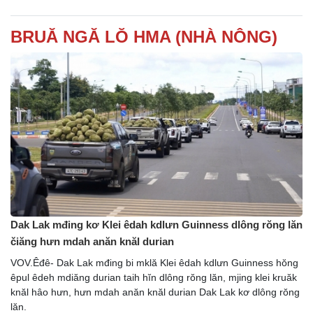
BRUĂ NGĂ LŎ HMA (NHÀ NÔNG)
Dak Lak mđing kơ Klei êdah kdlưn Guinness dlông rŏng lăn
čiăng hưn mdah anăn knăl durian
VOV.Êđê- Dak Lak mđing bi mklă Klei êdah kdlưn Guinness hŏng
êpul êdeh mdiăng durian taih hĭn dlông rŏng lăn, mjing klei kruăk
knăl hâo hưn, hưn mdah anăn knăl durian Dak Lak kơ dlông rŏng
lăn.