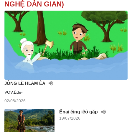
NGHỆ DÂN GIAN)
JÔNG LĔ HLĂM ÊA
VOV.Êđê-
02/08/2026
Ênai čing iêô găp
19/07/2026