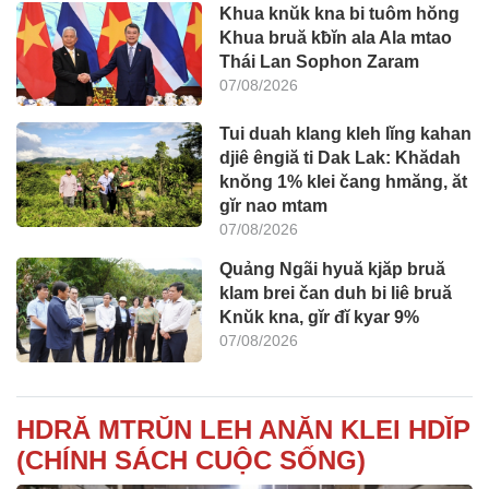
Khua knŭk kna bi tuôm hŏng
Khua bruă kƀĭn ala Ala mtao
Thái Lan Sophon Zaram
07/08/2026
Tui duah klang kleh lĭng kahan
djiê êngiă ti Dak Lak: Khădah
knŏng 1% klei čang hmăng, ăt
gĭr nao mtam
07/08/2026
Quảng Ngãi hyuă kjăp bruă
klam brei čan duh bi liê bruă
Knŭk kna, gĭr đĭ kyar 9%
07/08/2026
HDRĂ MTRŬN LEH ANĂN KLEI HDĬP
(CHÍNH SÁCH CUỘC SỐNG)