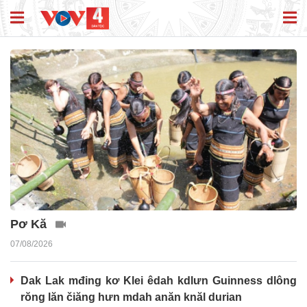
Pơ Kă
07/08/2026
Dak Lak mđing kơ Klei êdah kdlưn Guinness dlông
rŏng lăn čiăng hưn mdah anăn knăl durian