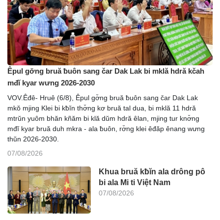
Êpul gơ̆ng bruă ƀuôn sang čar Dak Lak bi mklă hdră kčah
mđĭ kyar wưng 2026-2030
VOV.Êđê- Hruê (6/8), Êpul gơ̆ng bruă ƀuôn sang čar Dak Lak
mkŏ mjing Klei bi kƀĭn thơ̆ng kơ bruă tal dua, bi mklă 11 hdră
mtrŭn yuôm bhăn kñăm bi klă dŭm hdră êlan, mjing tur knơ̆ng
mđĭ kyar bruă duh mkra - ala ƀuôn, rơ̆ng klei êđăp ênang wưng
thŭn 2026-2030.
07/08/2026
Khua bruă kƀĭn ala drông pô
bi ala Mi ti Việt Nam
07/08/2026