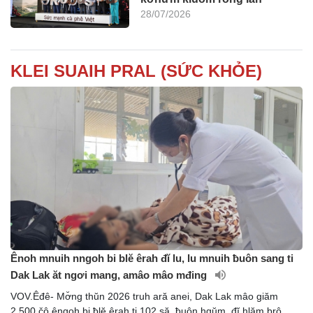
28/07/2026
KLEI SUAIH PRAL (SỨC KHỎE)
Ênoh mnuih nngoh bi blĕ êrah đĭ lu, lu mnuih ƀuôn sang ti
Dak Lak ăt ngơi mang, amâo mâo mđing
VOV.Êđê- Mơ̆ng thŭn 2026 truh ară anei, Dak Lak mâo giăm
2.500 čô êngoh bi ƀlĕ êrah ti 102 să, ƀuôn hgŭm, đĭ hlăm brô