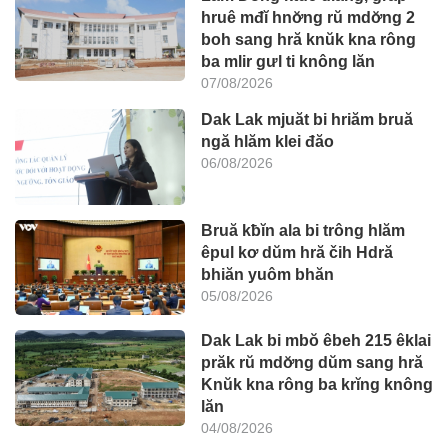
hruê mđĭ hnơ̆ng rŭ mdơ̆ng 2
boh sang hră knŭk kna rông
ba mlir gưl ti knông lăn
07/08/2026
Dak Lak mjuăt bi hriăm bruă
ngă hlăm klei đăo
06/08/2026
Bruă kƀĭn ala bi trông hlăm
êpul kơ dŭm hră čih Hdră
bhiăn yuôm bhăn
05/08/2026
Dak Lak bi mbŏ êbeh 215 êklai
prăk rŭ mdơ̆ng dŭm sang hră
Knŭk kna rông ba krĭng knông
lăn
04/08/2026