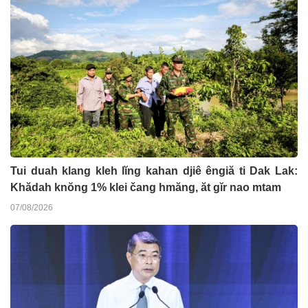
Tui duah klang kleh lĭng kahan djiê êngiă ti Dak Lak:
Khădah knŏng 1% klei čang hmăng, ăt gĭr nao mtam
07/08/2026