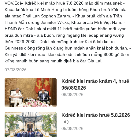
VOV.Êđê- Kdrêč klei mrâo hruê 7.8.2026 mâo dŭm mta snei: -
Khua knŭk kna Lê Minh Hưng bi tuôm hŏng Khua bruă kƀĭn ala
ala mtao Thái Lan Sophon Zaram. - Khua bruă kƀĭn ala Trần
Thanh Mẫn drông Jennifer Wicks, Khua bi ala Mi ti Việt Nam. -
HĐND čar Dak Lak bi mklă 11 hdră mtrŭn yuôm bhăn mđĭ kyar
bruă duh mkra - ala ƀuôn, răng mgang klei êđăp ênang wưng
thŭn 2026-2030. -Dak Lak mđing truh kơ Klei êdah kdlưn
Guinness dlông rŏng lăn čiăng hưn mdah anăn knăl boh durian. -
Klei yăl dliê klei mrâo: klei êdah êdi tlaih ƀun mơ̆ng 8000 gŏ êsei
krĭng mnuih ƀuôn sang mnuih djuê ƀia čar Gia Lai.
07/08/2026
Kdrêč klei mrâo knăm 4, hruê
06/08/2026
06/08/2026
Kdrêč klei mrâo hruê 5.8.2026
05/08/2026