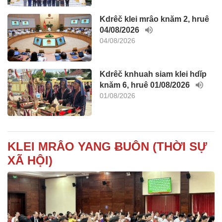
Kdrêč klei mrâo knăm 2, hruê
04/08/2026
04/08/2026
Kdrêč knhuah siam klei hdĭp
knăm 6, hruê 01/08/2026
01/08/2026
KLEI MRÂO YANG ɃUÔN (THỜI SỰ
XÃ HỘI)