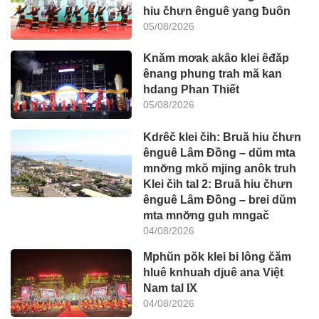
hiu čhưn ênguê yang ƀuôn
05/08/2026
Knăm mơak akâo klei êđăp
ênang phung trah mă kan
hdang Phan Thiết
05/08/2026
Kdrêč klei čih: Bruă hiu čhưn
ênguê Lâm Đồng – dŭm mta
mnơ̆ng mkŏ mjing anôk truh
Klei čih tal 2: Bruă hiu čhưn
ênguê Lâm Đồng – brei dŭm
mta mnơ̆ng guh mngač
04/08/2026
Mphŭn pŏk klei bi lông čăm
hluê knhuah djuê ana Việt
Nam tal IX
04/08/2026