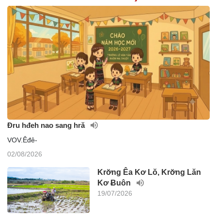
Đru hđeh nao sang hră
VOV.Êđê-
02/08/2026
Krơ̆ng Êa Kơ Lŏ, Krơ̆ng Lăn
Kơ Ƀuôn
19/07/2026