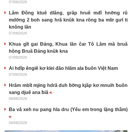
07/08/2026
Lâm Đồng ktuê dlăng, grăp hruê mđĭ hnơ̆ng rŭ
mdơ̆ng 2 boh sang hră knŭk kna rông ba mlir gưl ti
knông lăn
07/08/2026
Khua gĭt gai Đảng, Khua lăn čar Tô Lâm mă bruă
hŏng Bruă Đảng knŭk kna
07/08/2026
Ai hdĭp êngiê kơ klei đăo hlăm ala ƀuôn Việt Nam
07/08/2026
Hrăm mbĭt mjing hdră duh ƀơ̆ng kjăp kơ mnuih ƀuôn
sang djuê ana ƀiă
06/08/2026
Ba vâ xeh nu pang hla dru (Yêu em trong lặng thầm)
06/08/2026