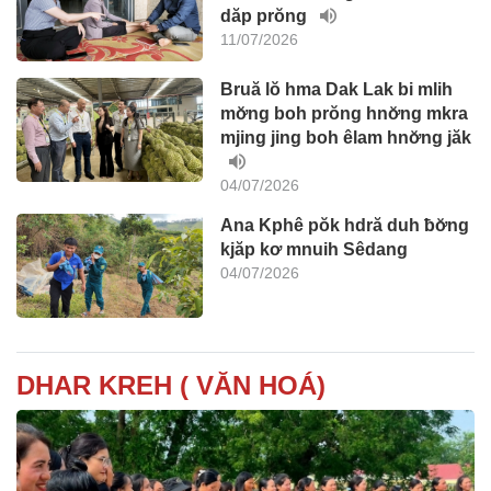
dăp prŏng
11/07/2026
Bruă lŏ hma Dak Lak bi mlih
mơ̆ng boh prŏng hnơ̆ng mkra
mjing jing boh êlam hnơ̆ng jăk
04/07/2026
Ana Kphê pŏk hdră duh ƀơ̆ng
kjăp kơ mnuih Sêdang
04/07/2026
DHAR KREH ( VĂN HOÁ)