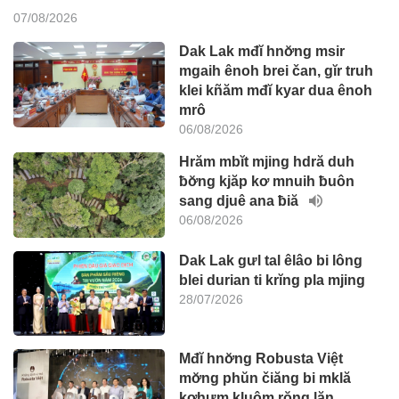
07/08/2026
Dak Lak mđĭ hnơ̆ng msir
mgaih ênoh brei čan, gĭr truh
klei kñăm mđĭ kyar dua ênoh
mrô
06/08/2026
Hrăm mbĭt mjing hdră duh
ƀơ̆ng kjăp kơ mnuih ƀuôn
sang djuê ana ƀiă
06/08/2026
Dak Lak gưl tal êlâo bi lông
blei durian ti krĭng pla mjing
28/07/2026
Mđĭ hnơ̆ng Robusta Việt
mơ̆ng phŭn čiăng bi mklă
kơhưm kluôm rŏng lăn