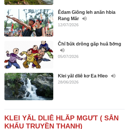
Êdam Giông leh anăn hbia
Rang Măr
12/07/2026
Čhĭ ƀŭk drông găp huă ƀơ̆ng
05/07/2026
Klei yăl dliê kơ Ea Hleo
28/06/2026
KLEI YĂL DLIÊ HLĂP MGƯT ( SÂN
KHẤU TRUYỀN THANH)