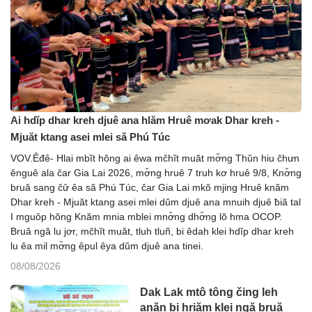
Ai hdĭp dhar kreh djuê ana hlăm Hruê mơak Dhar kreh -
Mjuăt ktang asei mlei să Phú Túc
VOV.Êđê- Hlai mbĭt hŏng ai êwa mčhĭt muăt mơ̆ng Thŭn hiu čhưn
ênguê ala čar Gia Lai 2026, mơ̆ng hruê 7 truh kơ hruê 9/8, Knơ̆ng
bruă sang čư̆ êa să Phú Túc, čar Gia Lai mkŏ mjing Hruê knăm
Dhar kreh - Mjuăt ktang asei mlei dŭm djuê ana mnuih djuê ƀiă tal
I mguôp hŏng Knăm mnia mblei mnơ̆ng dhơ̆ng lŏ hma OCOP.
Bruă ngă lu jơr, mčhĭt muăt, tluh tluñ, bi êdah klei hdĭp dhar kreh
lu êa mil mơ̆ng êpul êya dŭm djuê ana tinei.
08/08/2026
Dak Lak mtô tông čing leh
anăn bi hriăm klei ngă bruă