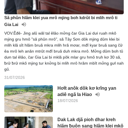
Să phŭn hlăm klei yua mrô mjing boh kdrŭt bi mlih mrô ti
Gia Lai
VOV.Êđê- Jing alŭ wăl tal êlâo mơ̆ng čar Gia Lai dưi ruah mkŏ
mjing gru hmô "să phŭn mrô", să Tây Sơn dôk mjing dŭm klei bi
mlih klă sĭt hlăm bruă mkra mlih hră mơar, mđĭ kyar bruă sang čư̆
êa mrô leh anăn mtrŭt mđĭ bruă duh mkra mrô. Mơ̆ng dŭm boh tŭ
dưn tal êlâo, čar Gia Lai bi mklă pŏk mlar gru hmô truh kơ 30 să,
ƀrư̆ ƀrư̆ mkŏ mjing tur knơ̆ng bi mlih mrô hrăm mbĭt mơ̆ng gưl nah
gŭ.
31/07/2026
Hơĭt anôk dôk kơ krĭng yan
adiê ngă Ia Hiao
18/07/2026
Dak Lak djă pioh dhar kreh
hlăm ƀuôn sang hlăm klei mkŏ