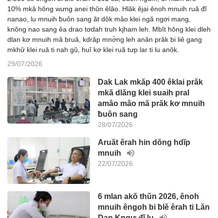
10% mkă hŏng wưng anei thŭn êlâo. Hlăk êjai ênoh mnuih ruă đĭ
nanao, lu mnuih ƀuôn sang ăt dôk mâo klei ngă ngơi mang,
knŏng nao sang êa drao tơdah truh kjham leh. Mbĭt hŏng klei dleh
dlan kơ mnuih mă bruă, kdrăp mnơ̆ng leh anăn prăk bi liê gang
mkhư̆ klei ruă ti nah gŭ, huĭ kơ klei ruă tưp lar ti lu anôk.
29/07/2026
Dak Lak mkăp 400 êklai prăk
mkă dlăng klei suaih pral
amâo mâo mă prăk kơ mnuih
ƀuôn sang
28/07/2026
Aruăt êrah hin dŏng hdĭp
mnuih
22/07/2026
6 mlan akŏ thŭn 2026, ênoh
mnuih êngoh bi ƀlĕ êrah ti Lăn
Dap Kngư đĭ lu