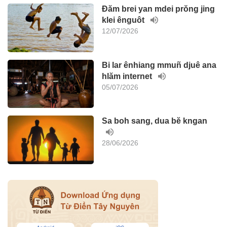
Đăm brei yan mdei prŏng jing
klei ênguôt
12/07/2026
Bi lar ênhiang mmuñ djuê ana
hlăm internet
05/07/2026
Sa boh sang, dua bĕ kngan
28/06/2026