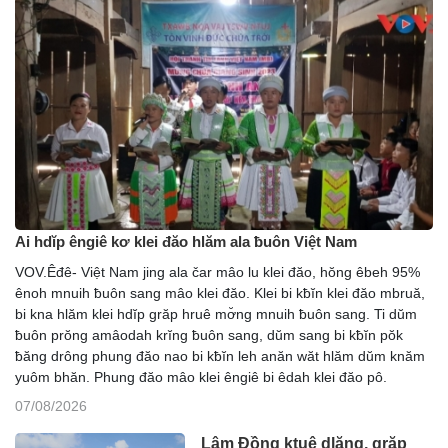
Ai hdĭp êngiê kơ klei đăo hlăm ala ƀuôn Việt Nam
VOV.Êđê- Việt Nam jing ala čar mâo lu klei đăo, hŏng êbeh 95%
ênoh mnuih ƀuôn sang mâo klei đăo. Klei bi kƀĭn klei đăo mbruă,
bi kna hlăm klei hdĭp grăp hruê mơ̆ng mnuih ƀuôn sang. Ti dŭm
ƀuôn prŏng amâodah krĭng ƀuôn sang, dŭm sang bi kƀĭn pŏk
ƀăng drông phung đăo nao bi kƀĭn leh anăn wăt hlăm dŭm knăm
yuôm bhăn. Phung đăo mâo klei êngiê bi êdah klei đăo pô.
07/08/2026
Lâm Đồng ktuê dlăng, grăp