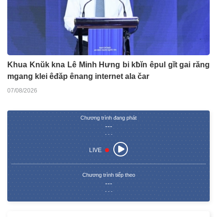
Khua Knŭk kna Lê Minh Hưng bi kƀĭn êpul gĭt gai răng
mgang klei êđăp ênang internet ala čar
07/08/2026
Chương trình đang phát
---
- - -
LIVE
Chương trình tiếp theo
---
- - -