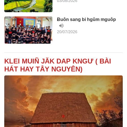
03/08/2026
Ƀuôn sang bi hgŭm mguôp
20/07/2026
KLEI MUIÑ JĂK DAP KNGƯ ( BÀI
HÁT HAY TÂY NGUYÊN)