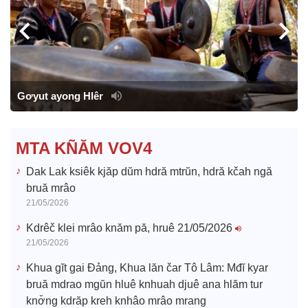
l
Gơyut ayong Hlêr
MTA KÑĂM VOV4
Dak Lak ksiêk kjăp dŭm hdră mtrŭn, hdră kčah ngă
bruă mrâo
21/05/2026
Kdrêč klei mrâo knăm pă, hruê 21/05/2026
21/05/2026
Khua gĭt gai Đảng, Khua lăn čar Tô Lâm: Mđĭ kyar
bruă mdrao mgŭn hluê knhuah djuê ana hlăm tur
knơ̆ng kdrăp kreh knhâo mrâo mrang