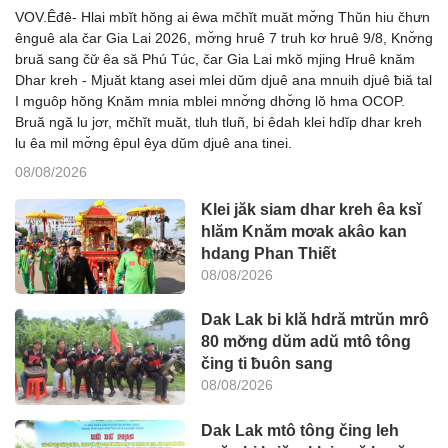
VOV.Êđê- Hlai mbĭt hŏng ai êwa mčhĭt muăt mơ̆ng Thŭn hiu čhưn
ênguê ala čar Gia Lai 2026, mơ̆ng hruê 7 truh kơ hruê 9/8, Knơ̆ng
bruă sang čư̆ êa să Phú Túc, čar Gia Lai mkŏ mjing Hruê knăm
Dhar kreh - Mjuăt ktang asei mlei dŭm djuê ana mnuih djuê ƀiă tal
I mguôp hŏng Knăm mnia mblei mnơ̆ng dhơ̆ng lŏ hma OCOP.
Bruă ngă lu jơr, mčhĭt muăt, tluh tluñ, bi êdah klei hdĭp dhar kreh
lu êa mil mơ̆ng êpul êya dŭm djuê ana tinei.
08/08/2026
Klei jăk siam dhar kreh êa ksĭ
hlăm Knăm mơak akâo kan
hdang Phan Thiết
08/08/2026
Dak Lak bi klă hdră mtrŭn mrô
80 mơ̆ng dŭm adŭ mtô tông
čing ti ƀuôn sang
08/08/2026
Dak Lak mtô tông čing leh