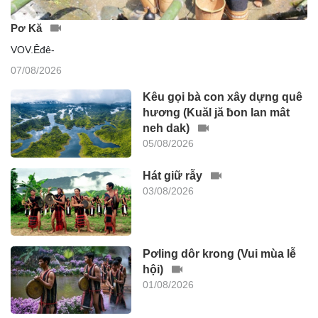
Pơ Kă
VOV.Êđê-
07/08/2026
Kêu gọi bà con xây dựng quê
hương (Kuăl jă ƀon lan mât
neh dak)
05/08/2026
Hát giữ rẫy
03/08/2026
Pơling dôr krong (Vui mùa lễ
hội)
01/08/2026