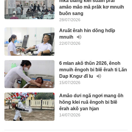
mkă dlăng klei suaih pral
amâo mâo mă prăk kơ mnuih
ƀuôn sang
28/07/2026
Aruăt êrah hin dŏng hdĭp
mnuih
22/07/2026
6 mlan akŏ thŭn 2026, ênoh
mnuih êngoh bi ƀlĕ êrah ti Lăn
Dap Kngư đĭ lu
15/07/2026
Amâo dưi ngă ngơi mang ôh
hŏng klei ruă êngoh bi ƀlĕ
êrah akŏ yan hjan
14/07/2026