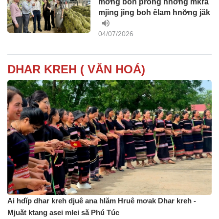
mơ̆ng boh prŏng hnơ̆ng mkra
mjing jing boh êlam hnơ̆ng jăk
04/07/2026
DHAR KREH ( VĂN HOÁ)
Ai hdĭp dhar kreh djuê ana hlăm Hruê mơak Dhar kreh -
Mjuăt ktang asei mlei să Phú Túc