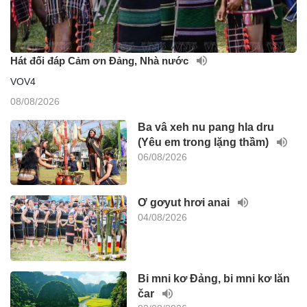
Hát đối đáp Cảm ơn Đảng, Nhà nước
VOV4
08/08/2026
Ba vâ xeh nu pang hla dru
(Yêu em trong lặng thầm)
06/08/2026
Ơ gơyut hrơi anai
04/08/2026
Bi mni kơ Đảng, bi mni kơ lăn
čar