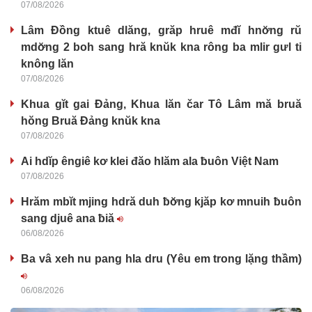
07/08/2026
Lâm Đồng ktuê dlăng, grăp hruê mđĭ hnơ̆ng rŭ
mdơ̆ng 2 boh sang hră knŭk kna rông ba mlir gưl ti
knông lăn
07/08/2026
Khua gĭt gai Đảng, Khua lăn čar Tô Lâm mă bruă
hŏng Bruă Đảng knŭk kna
07/08/2026
Ai hdĭp êngiê kơ klei đăo hlăm ala ƀuôn Việt Nam
07/08/2026
Hrăm mbĭt mjing hdră duh ƀơ̆ng kjăp kơ mnuih ƀuôn
sang djuê ana ƀiă
06/08/2026
Ba vâ xeh nu pang hla dru (Yêu em trong lặng thầm)
06/08/2026