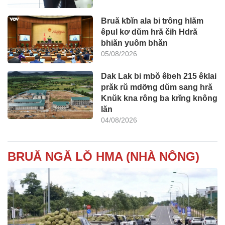
Bruă kƀĭn ala bi trông hlăm
êpul kơ dŭm hră čih Hdră
bhiăn yuôm bhăn
05/08/2026
Dak Lak bi mbŏ êbeh 215 êklai
prăk rŭ mdơ̆ng dŭm sang hră
Knŭk kna rông ba krĭng knông
lăn
04/08/2026
BRUĂ NGĂ LŎ HMA (NHÀ NÔNG)