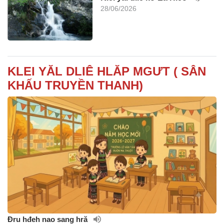
28/06/2026
KLEI YĂL DLIÊ HLĂP MGƯT ( SÂN
KHẤU TRUYỀN THANH)
Đru hđeh nao sang hră