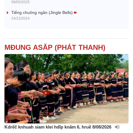
08/05/2025
i
Tiếng chuông ngân (Jingle Bells)
24/12/2024
d
e
MĐUNG ASĂP (PHÁT THANH)
o
Kdrêč knhuah siam klei hdĭp knăm 6, hruê 8/08/2026