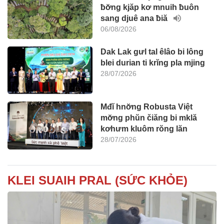
ƀơ̆ng kjăp kơ mnuih ƀuôn
sang djuê ana ƀiă
06/08/2026
Dak Lak gưl tal êlâo bi lông
blei durian ti krĭng pla mjing
28/07/2026
Mđĭ hnơ̆ng Robusta Việt
mơ̆ng phŭn čiăng bi mklă
kơhưm kluôm rŏng lăn
28/07/2026
KLEI SUAIH PRAL (SỨC KHỎE)