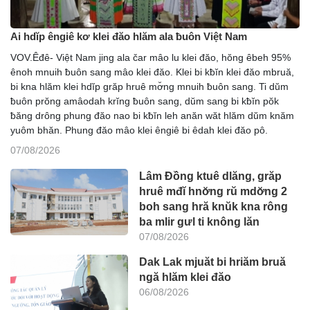
Ai hdĭp êngiê kơ klei đăo hlăm ala ƀuôn Việt Nam
VOV.Êđê- Việt Nam jing ala čar mâo lu klei đăo, hŏng êbeh 95%
ênoh mnuih ƀuôn sang mâo klei đăo. Klei bi kƀĭn klei đăo mbruă,
bi kna hlăm klei hdĭp grăp hruê mơ̆ng mnuih ƀuôn sang. Ti dŭm
ƀuôn prŏng amâodah krĭng ƀuôn sang, dŭm sang bi kƀĭn pŏk
ƀăng drông phung đăo nao bi kƀĭn leh anăn wăt hlăm dŭm knăm
yuôm bhăn. Phung đăo mâo klei êngiê bi êdah klei đăo pô.
07/08/2026
Lâm Đồng ktuê dlăng, grăp
hruê mđĭ hnơ̆ng rŭ mdơ̆ng 2
boh sang hră knŭk kna rông
ba mlir gưl ti knông lăn
07/08/2026
Dak Lak mjuăt bi hriăm bruă
ngă hlăm klei đăo
06/08/2026