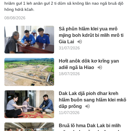
hriăm gưl 1 leh anăn gưl 2 ti dŭm să knông lăn nao ngă bruă djŏ
hŏng hdră kčah.
08/08/2026
Să phŭn hlăm klei yua mrô
mjing boh kdrŭt bi mlih mrô ti
Gia Lai
31/07/2026
Hơĭt anôk dôk kơ krĭng yan
adiê ngă Ia Hiao
18/07/2026
Dak Lak djă pioh dhar kreh
hlăm ƀuôn sang hlăm klei mkŏ
dăp prŏng
11/07/2026
Bruă lŏ hma Dak Lak bi mlih