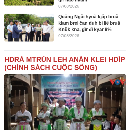
07/08/2026
Quảng Ngãi hyuă kjăp bruă
klam brei čan duh bi liê bruă
Knŭk kna, gĭr đĭ kyar 9%
07/08/2026
HDRĂ MTRŬN LEH ANĂN KLEI HDĬP
(CHÍNH SÁCH CUỘC SỐNG)