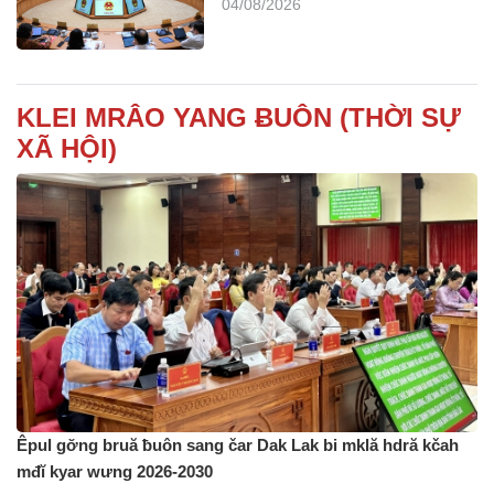
04/08/2026
KLEI MRÂO YANG ɃUÔN (THỜI SỰ
XÃ HỘI)
Êpul gơ̆ng bruă ƀuôn sang čar Dak Lak bi mklă hdră kčah
mđĭ kyar wưng 2026-2030