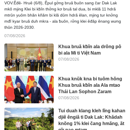
VOV.Êđê- Hruê (6/8), Êpul gơ̆ng bruă ƀuôn sang čar Dak Lak
mkŏ mjing Klei bi kƀĭn thơ̆ng kơ bruă tal dua, bi mklă 11 hdră
mtrŭn yuôm bhăn kñăm bi klă dŭm hdră êlan, mjing tur knơ̆ng
mđĭ kyar bruă duh mkra - ala ƀuôn, rơ̆ng klei êđăp ênang wưng
thŭn 2026-2030.
07/08/2026
Khua bruă kƀĭn ala drông pô
bi ala Mi ti Việt Nam
07/08/2026
Khua knŭk kna bi tuôm hŏng
Khua bruă kƀĭn ala Ala mtao
Thái Lan Sophon Zaram
07/08/2026
Tui duah klang kleh lĭng kahan
djiê êngiă ti Dak Lak: Khădah
knŏng 1% klei čang hmăng, ăt
gĭr nao mtam