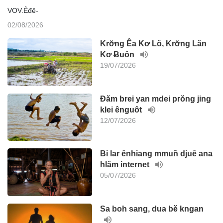
VOV.Êđê-
02/08/2026
Krơ̆ng Êa Kơ Lŏ, Krơ̆ng Lăn
Kơ Ƀuôn
19/07/2026
Đăm brei yan mdei prŏng jing
klei ênguôt
12/07/2026
Bi lar ênhiang mmuñ djuê ana
hlăm internet
05/07/2026
Sa boh sang, dua bĕ kngan