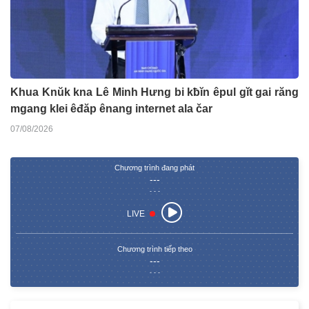
Khua Knŭk kna Lê Minh Hưng bi kƀĭn êpul gĭt gai răng
mgang klei êđăp ênang internet ala čar
07/08/2026
Chương trình đang phát
---
- - -
LIVE
Chương trình tiếp theo
---
- - -