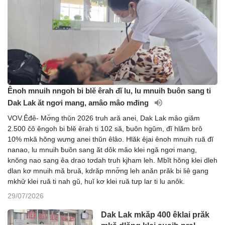
Ênoh mnuih nngoh bi blĕ êrah đĭ lu, lu mnuih ƀuôn sang ti
Dak Lak ăt ngơi mang, amâo mâo mđing
VOV.Êđê- Mơ̆ng thŭn 2026 truh ară anei, Dak Lak mâo giăm
2.500 čô êngoh bi ƀlĕ êrah ti 102 să, ƀuôn hgŭm, đĭ hlăm brô
10% mkă hŏng wưng anei thŭn êlâo. Hlăk êjai ênoh mnuih ruă đĭ
nanao, lu mnuih ƀuôn sang ăt dôk mâo klei ngă ngơi mang,
knŏng nao sang êa drao tơdah truh kjham leh. Mbĭt hŏng klei dleh
dlan kơ mnuih mă bruă, kdrăp mnơ̆ng leh anăn prăk bi liê gang
mkhư̆ klei ruă ti nah gŭ, huĭ kơ klei ruă tưp lar ti lu anôk.
29/07/2026
Dak Lak mkăp 400 êklai prăk