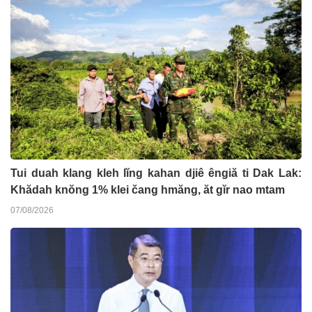
Tui duah klang kleh lĭng kahan djiê êngiă ti Dak Lak:
Khădah knŏng 1% klei čang hmăng, ăt gĭr nao mtam
07/08/2026