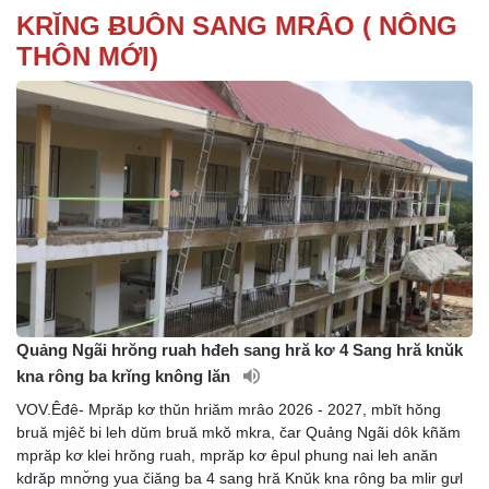
KRĬNG ɃUÔN SANG MRÂO ( NÔNG
THÔN MỚI)
Quảng Ngãi hrŏng ruah hđeh sang hră kơ 4 Sang hră knŭk
kna rông ba krĭng knông lăn
VOV.Êđê- Mprăp kơ thŭn hriăm mrâo 2026 - 2027, mbĭt hŏng
bruă mjêč bi leh dŭm bruă mkŏ mkra, čar Quảng Ngãi dôk kñăm
mprăp kơ klei hrŏng ruah, mprăp kơ êpul phung nai leh anăn
kdrăp mnơ̆ng yua čiăng ba 4 sang hră Knŭk kna rông ba mlir gưl