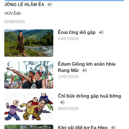
JÔNG LĔ HLĂM ÊA
VOV.Êđê-
02/08/2026
Ênai čing iêô găp
19/07/2026
Êdam Giông leh anăn hbia
Rang Măr
12/07/2026
Čhĭ ƀŭk drông găp huă ƀơ̆ng
05/07/2026
Klei yăl dliê kơ Ea Hleo