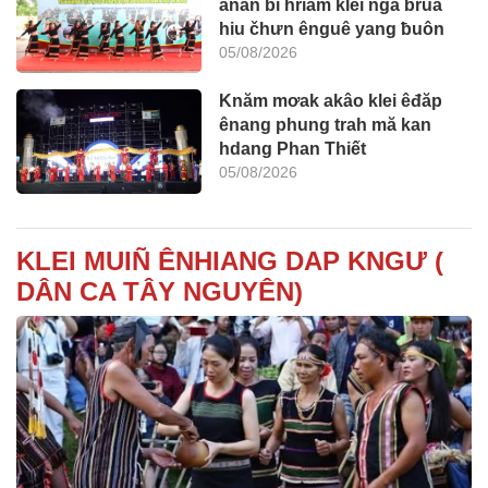
anăn bi hriăm klei ngă bruă
hiu čhưn ênguê yang ƀuôn
05/08/2026
Knăm mơak akâo klei êđăp
ênang phung trah mă kan
hdang Phan Thiết
05/08/2026
KLEI MUIÑ ÊNHIANG DAP KNGƯ (
DÂN CA TÂY NGUYÊN)