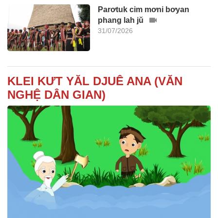
Parơtuk cim mơni bơyan
phang lah jŭ
31/07/2026
KLEI KƯT YĂL DJUÊ ANA (VĂN
NGHỆ DÂN GIAN)