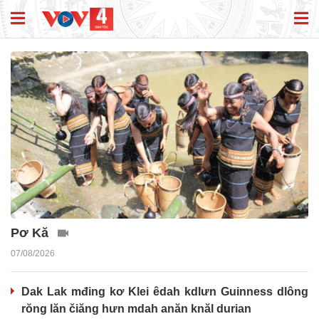
Pơ Kă
07/08/2026
Dak Lak mđing kơ Klei êdah kdlưn Guinness dlông
rŏng lăn čiăng hưn mdah anăn knăl durian