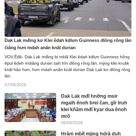
Dak Lak mđing kơ Klei êdah kdlưn Guinness dlông rŏng lăn
čiăng hưn mdah anăn knăl durian
VOV.Êđê- Dak Lak mđing bi mklă Klei êdah kdlưn Guinness hŏng
êpul êdeh mdiăng durian taih hĭn dlông rŏng lăn, mjing klei kruăk
knăl hâo hưn, hưn mdah anăn knăl durian Dak Lak kơ dlông rŏng
lăn.
07/08/2026
Dak Lak mđĭ hnơ̆ng msir
mgaih ênoh brei čan, gĭr truh
klei kñăm mđĭ kyar dua ênoh
mrô
06/08/2026
Hrăm mbĭt mjing hdră duh