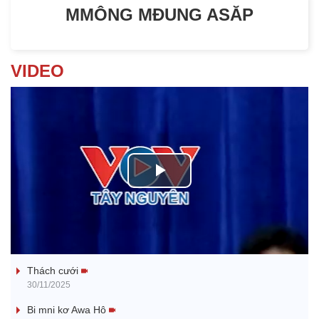
MMÔNG MĐUNG ASĂP
VIDEO
P
l
Tanh bĕ ayong dăm jŭ
a
Thách cưới
y
30/11/2025
V
Bi mni kơ Awa Hô